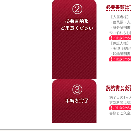
必要書類は
【入居者様】
・住民票（入
・身分証明書
※いずれもお
【保証人様】
・実印（契約
・印鑑証明書
契約書と必
満了日の1ヶ
更新料等は請
書類とご入金