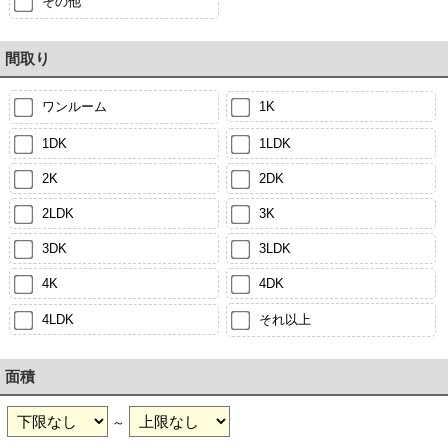
その他
間取り
ワンルーム
1K
1DK
1LDK
2K
2DK
2LDK
3K
3DK
3LDK
4K
4DK
4LDK
それ以上
面積
～