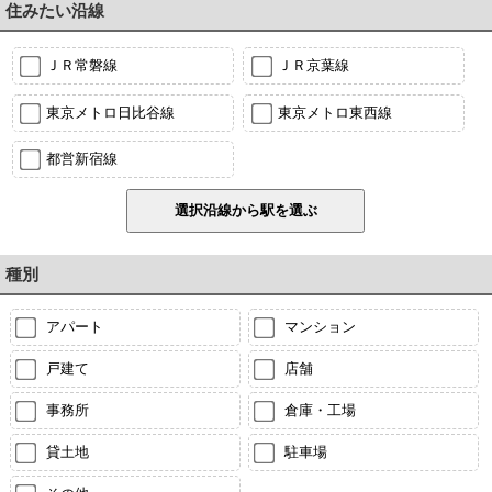
住みたい沿線
ＪＲ常磐線
ＪＲ京葉線
東京メトロ日比谷線
東京メトロ東西線
都営新宿線
種別
アパート
マンション
戸建て
店舗
事務所
倉庫・工場
貸土地
駐車場