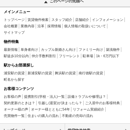
このページの先頭へ
メインメニュー
トップページ
賃貸物件検索
スタッフ紹介
店舗紹介
インフォメーション
会社概要
業務内容
沿革
採用情報
個人情報の取扱いについて
サイトマップ
物件特集
最新情報
単身者向け
カップル新婚さん向け
ファミリー向け
築浅物件
駅徒歩10分以内
仲介手数料割引
フリーレント
駐車場
1k・6万円以下
駅からお部屋探し
浦安駅の賃貸
新浦安駅の賃貸
舞浜駅の賃貸
南行徳駅の賃貸
町名から探す
お客様コンテンツ
お客様の声
提携割引(学校・法人)一覧
設備トラブルや修理は？
契約更新のときは？
引越し(退室)が決まったら？
ご入居中のお客様特典
オーナー様の声
オーナー様とともに54年
リフォーム実績紹介
売買物件一覧
住まいの購入の流れ
不動産の売却の流れ