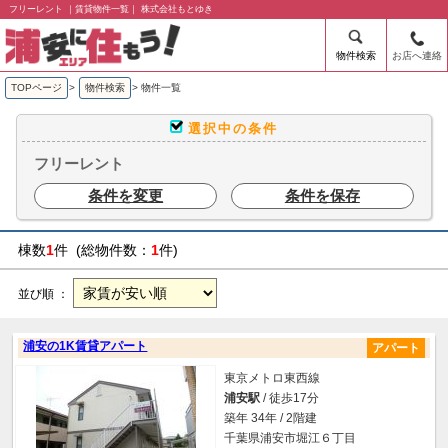
フリーレント ｜賃貸物件一覧｜ 株式会社もとゆき
物件検索
お店へ連絡
TOPページ
>
物件検索
>
物件一覧
選択中の条件
フリーレント
条件を変更
条件を保存
棟数
1
件 (総物件数：
1
件)
並び順 ：
浦安の1K賃貸アパート
アパート
東京メトロ東西線
浦安駅
/ 徒歩17分
築年 34年 / 2階建
千葉県浦安市堀江６丁目