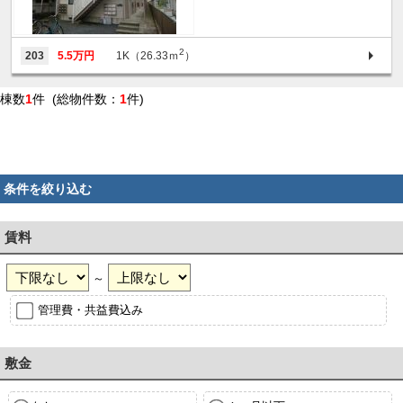
2
203
5.5万円
1K（26.33ｍ
）
棟数
1
件 (総物件数：
1
件)
条件を絞り込む
賃料
～
管理費・共益費込み
敷金