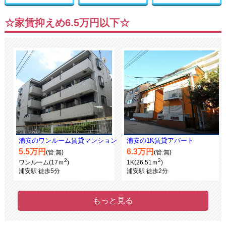
☆家賃抑えめ6.5万円以下☆
浦安のワンルーム賃貸マンション
浦安の1K賃貸アパート
5.5万円
6.3万円
(管:無)
(管:無)
2
2
ワンルーム(17ｍ
)
1K(26.51ｍ
)
浦安駅 徒歩5分
浦安駅 徒歩2分
もっと見る