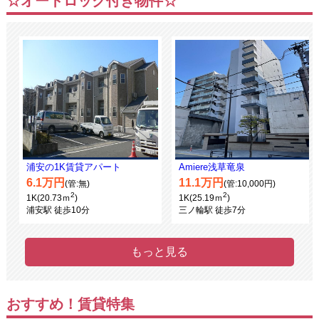
☆オートロック付き物件☆
浦安の1K賃貸アパート
Amiere浅草竜泉
6.1万円
11.1万円
(管:無)
(管:10,000円)
2
2
1K(20.73ｍ
)
1K(25.19ｍ
)
浦安駅 徒歩10分
三ノ輪駅 徒歩7分
もっと見る
おすすめ！賃貸特集