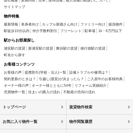
会社概要
業務内容
沿革
採用情報
個人情報の取扱いについて
サイトマップ
物件特集
最新情報
単身者向け
カップル新婚さん向け
ファミリー向け
築浅物件
駅徒歩10分以内
仲介手数料割引
フリーレント
駐車場
1k・6万円以下
駅からお部屋探し
浦安駅の賃貸
新浦安駅の賃貸
舞浜駅の賃貸
南行徳駅の賃貸
町名から探す
お客様コンテンツ
お客様の声
提携割引(学校・法人)一覧
設備トラブルや修理は？
契約更新のときは？
引越し(退室)が決まったら？
ご入居中のお客様特典
オーナー様の声
オーナー様とともに54年
リフォーム実績紹介
売買物件一覧
住まいの購入の流れ
不動産の売却の流れ
トップページ
賃貸物件検索
お気に入り物件一覧
物件閲覧履歴