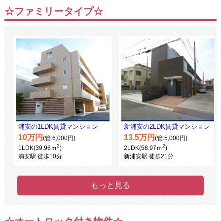
☆ファミリータイプ☆
浦安の1LDK賃貸マンション
新浦安の2LDK賃貸マンション
10万円
13.5万円
(管:6,000円)
(管:5,000円)
2
2
1LDK(39.96ｍ
)
2LDK(58.97ｍ
)
浦安駅 徒歩10分
新浦安駅 徒歩21分
もっと見る