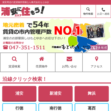
浦安周辺の賃貸物件情報なら株式会社もとゆき
物件検索
お店へ連絡
賃貸検索
売買物件
お問い合せ
アクセス
沿線クリック検索！
浦安
新浦安
舞浜
行徳
南行徳
葛西