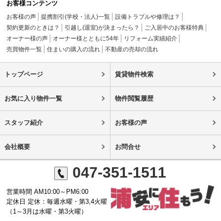
お客様コンテンツ
お客様の声
提携割引(学校・法人)一覧
設備トラブルや修理は？
契約更新のときは？
引越し(退室)が決まったら？
ご入居中のお客様特典
オーナー様の声
オーナー様とともに54年
リフォーム実績紹介
売買物件一覧
住まいの購入の流れ
不動産の売却の流れ
トップページ
賃貸物件検索
お気に入り物件一覧
物件閲覧履歴
スタッフ紹介
お客様の声
会社概要
お問合せ
047-351-1511
営業時間 AM10:00～PM6:00
定休日 定休：毎週水曜・第3,4火曜
（1～3月は水曜・第3火曜）