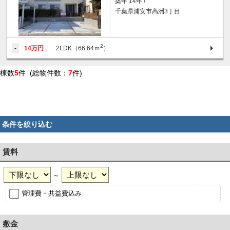
築年 14年 /
千葉県浦安市高洲3丁目
2
-
14万円
2LDK（66.64ｍ
）
棟数
5
件 (総物件数：
7
件)
条件を絞り込む
賃料
～
管理費・共益費込み
敷金