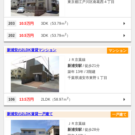
東京都江戸川区南葛西４丁目
2
203
10.5万円
3DK（53.79ｍ
）
2
202
10.5万円
3DK（53.79ｍ
）
新浦安の2LDK賃貸マンション
マンション
ＪＲ京葉線
新浦安駅
/ 徒歩21分
築年 13年 / 3階建
千葉県浦安市東野１丁目
2
106
13.5万円
2LDK（58.97ｍ
）
新浦安の2LDK賃貸一戸建て
一戸建て
ＪＲ京葉線
新浦安駅
/ 徒歩28分