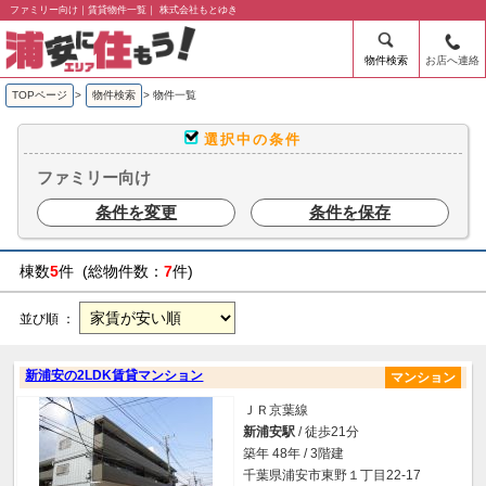
ファミリー向け｜賃貸物件一覧｜ 株式会社もとゆき
物件検索
お店へ連絡
TOPページ
>
物件検索
>
物件一覧
選択中の条件
ファミリー向け
条件を変更
条件を保存
棟数
5
件 (総物件数：
7
件)
並び順 ：
新浦安の2LDK賃貸マンション
マンション
ＪＲ京葉線
新浦安駅
/ 徒歩21分
築年 48年 / 3階建
千葉県浦安市東野１丁目22-17