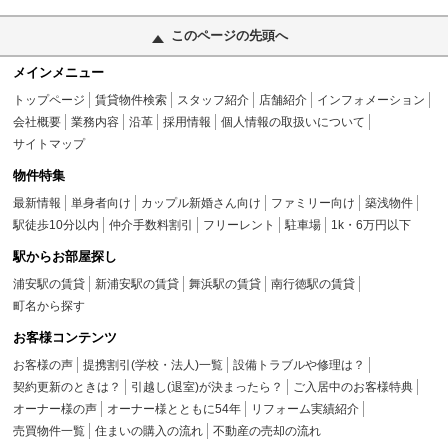
このページの先頭へ
メインメニュー
トップページ
賃貸物件検索
スタッフ紹介
店舗紹介
インフォメーション
会社概要
業務内容
沿革
採用情報
個人情報の取扱いについて
サイトマップ
物件特集
最新情報
単身者向け
カップル新婚さん向け
ファミリー向け
築浅物件
駅徒歩10分以内
仲介手数料割引
フリーレント
駐車場
1k・6万円以下
駅からお部屋探し
浦安駅の賃貸
新浦安駅の賃貸
舞浜駅の賃貸
南行徳駅の賃貸
町名から探す
お客様コンテンツ
お客様の声
提携割引(学校・法人)一覧
設備トラブルや修理は？
契約更新のときは？
引越し(退室)が決まったら？
ご入居中のお客様特典
オーナー様の声
オーナー様とともに54年
リフォーム実績紹介
売買物件一覧
住まいの購入の流れ
不動産の売却の流れ