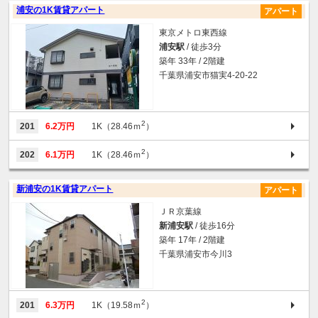
浦安の1K賃貸アパート
アパート
東京メトロ東西線
浦安駅
/ 徒歩3分
築年 33年 / 2階建
千葉県浦安市猫実4-20-22
2
201
6.2万円
1K（28.46ｍ
）
2
202
6.1万円
1K（28.46ｍ
）
新浦安の1K賃貸アパート
アパート
ＪＲ京葉線
新浦安駅
/ 徒歩16分
築年 17年 / 2階建
千葉県浦安市今川3
2
201
6.3万円
1K（19.58ｍ
）