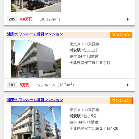
2
205
4.8万円
1K（20ｍ
）
浦安のワンルーム賃貸マンション
マンション
東京メトロ東西線
浦安駅
/ 徒歩12分
築年 34年 / 3階建
千葉県浦安市堀江５丁目
2
101
5万円
ワンルーム（18.9ｍ
）
浦安のワンルーム賃貸マンション
マンション
東京メトロ東西線
浦安駅
/ 徒歩5分
築年 34年 / 4階建
千葉県浦安市北栄２丁目4-26