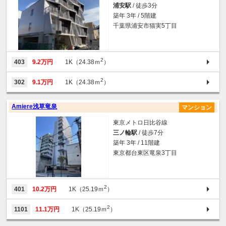
浦安駅
/ 徒歩3分
築年 3年 / 5階建
千葉県浦安市猫実5丁目
2
403
9.2万円
1K（24.38ｍ
）
2
302
9.1万円
1K（24.38ｍ
）
Amiere浅草竜泉
マンション
東京メトロ日比谷線
三ノ輪駅
/ 徒歩7分
築年 3年 / 11階建
東京都台東区竜泉3丁目
2
401
10.2万円
1K（25.19ｍ
）
2
1101
11.1万円
1K（25.19ｍ
）