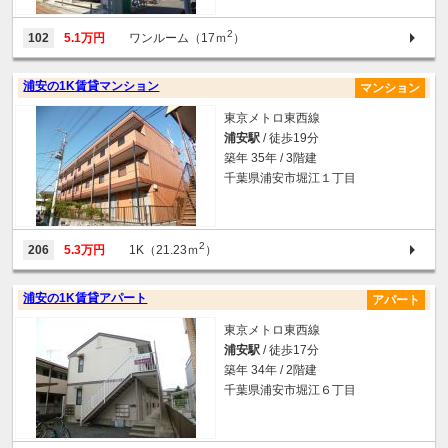
2
102
5.1万円
ワンルーム（17ｍ
）
浦安の1K賃貸マンション
マンション
東京メトロ東西線
浦安駅
/ 徒歩19分
築年 35年 / 3階建
千葉県浦安市堀江１丁目
2
206
5.3万円
1K（21.23ｍ
）
浦安の1K賃貸アパート
アパート
東京メトロ東西線
浦安駅
/ 徒歩17分
築年 34年 / 2階建
千葉県浦安市堀江６丁目