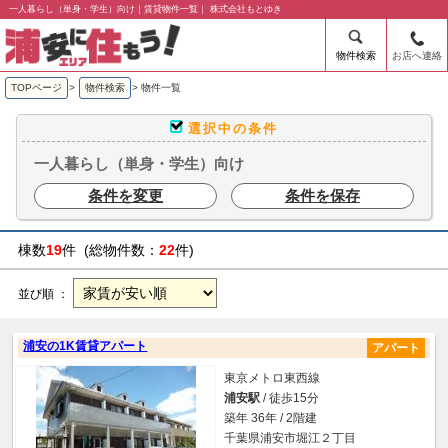
一人暮らし（単身・学生）向け｜賃貸物件一覧｜ 株式会社もとゆき
物件検索
お店へ連絡
TOPページ
>
物件検索
>
物件一覧
選択中の条件
一人暮らし（単身・学生）向け
条件を変更
条件を保存
棟数
19
件 (総物件数：
22
件)
並び順 ：
浦安の1K賃貸アパート
アパート
東京メトロ東西線
浦安駅
/ 徒歩15分
築年 36年 / 2階建
千葉県浦安市堀江２丁目