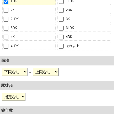
1DK
1LDK
2K
2DK
2LDK
3K
3DK
3LDK
4K
4DK
4LDK
それ以上
面積
～
駅徒歩
築年数