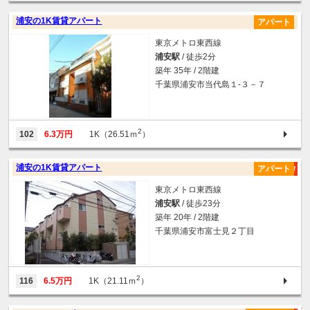
浦安の1K賃貸アパート
アパート
東京メトロ東西線
浦安駅
/ 徒歩2分
築年 35年 / 2階建
千葉県浦安市当代島１-３－７
2
102
6.3万円
1K（26.51ｍ
）
浦安の1K賃貸アパート
アパート
東京メトロ東西線
浦安駅
/ 徒歩23分
築年 20年 / 2階建
千葉県浦安市富士見２丁目
2
116
6.5万円
1K（21.11ｍ
）