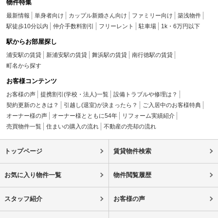
物件特集
最新情報
単身者向け
カップル新婚さん向け
ファミリー向け
築浅物件
駅徒歩10分以内
仲介手数料割引
フリーレント
駐車場
1k・6万円以下
駅からお部屋探し
浦安駅の賃貸
新浦安駅の賃貸
舞浜駅の賃貸
南行徳駅の賃貸
町名から探す
お客様コンテンツ
お客様の声
提携割引(学校・法人)一覧
設備トラブルや修理は？
契約更新のときは？
引越し(退室)が決まったら？
ご入居中のお客様特典
オーナー様の声
オーナー様とともに54年
リフォーム実績紹介
売買物件一覧
住まいの購入の流れ
不動産の売却の流れ
トップページ
賃貸物件検索
お気に入り物件一覧
物件閲覧履歴
スタッフ紹介
お客様の声