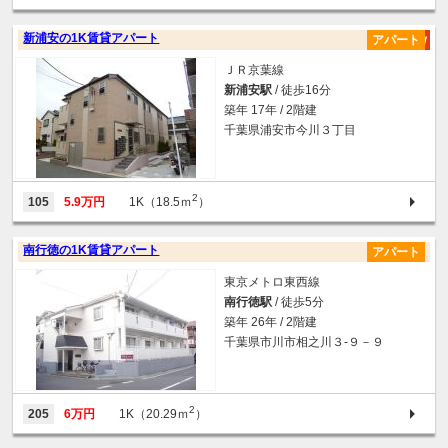
新浦安の1K賃貸アパート
アパート
ＪＲ京葉線
新浦安駅
/ 徒歩16分
築年 17年 / 2階建
千葉県浦安市今川３丁目
2
105
5.9万円
1K（18.5ｍ
）
南行徳の1K賃貸アパート
アパート
東京メトロ東西線
南行徳駅
/ 徒歩5分
築年 26年 / 2階建
千葉県市川市相之川３-９－９
2
205
6万円
1K（20.29ｍ
）