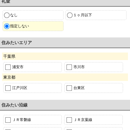
礼金
なし
１ヶ月以下
指定しない
住みたいエリア
千葉県
浦安市
市川市
東京都
江戸川区
台東区
住みたい沿線
ＪＲ常磐線
ＪＲ京葉線