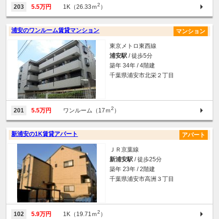
2
203
5.5万円
1K（26.33ｍ
）
浦安のワンルーム賃貸マンション
マンション
東京メトロ東西線
浦安駅
/ 徒歩5分
築年 34年 / 4階建
千葉県浦安市北栄２丁目
2
201
5.5万円
ワンルーム（17ｍ
）
新浦安の1K賃貸アパート
アパート
ＪＲ京葉線
新浦安駅
/ 徒歩25分
築年 23年 / 2階建
千葉県浦安市高洲３丁目
2
102
5.9万円
1K（19.71ｍ
）