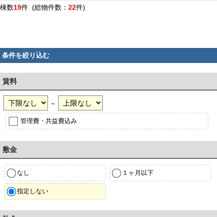
棟数
19
件 (総物件数：
22
件)
条件を絞り込む
賃料
～
管理費・共益費込み
敷金
なし
１ヶ月以下
指定しない