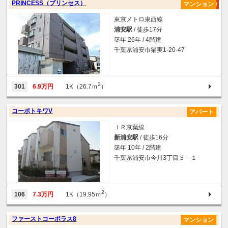
PRINCESS（プリンセス）
マンション
東京メトロ東西線
浦安駅
/ 徒歩17分
築年 26年 / 4階建
千葉県浦安市猫実1-20-47
2
301
6.9万円
1K（26.7ｍ
）
コーポトキワV
アパート
ＪＲ京葉線
新浦安駅
/ 徒歩16分
築年 10年 / 2階建
千葉県浦安市今川3丁目３－１
2
106
7.3万円
1K（19.95ｍ
）
ファーストコーポラス8
マンション