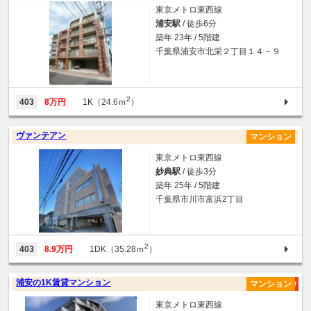
東京メトロ東西線
浦安駅
/ 徒歩6分
築年 23年 / 5階建
千葉県浦安市北栄２丁目１４－９
2
403
8万円
1K（24.6ｍ
）
ヴァンテアン
マンション
東京メトロ東西線
妙典駅
/ 徒歩3分
築年 25年 / 5階建
千葉県市川市富浜2丁目
2
403
8.9万円
1DK（35.28ｍ
）
浦安の1K賃貸マンション
マンション
東京メトロ東西線