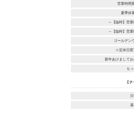
営業時間
夏季休
～【臨時】営業
～【臨時】営業
ゴールデン
☆定休日変
新年あけましてお
もっ
【テ
日
基