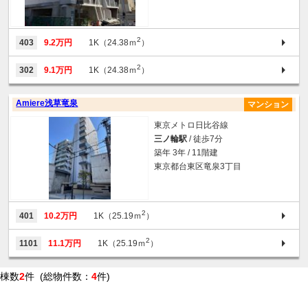
2
403
9.2万円
1K（24.38ｍ
）
2
302
9.1万円
1K（24.38ｍ
）
Amiere浅草竜泉
マンション
東京メトロ日比谷線
三ノ輪駅
/ 徒歩7分
築年 3年 / 11階建
東京都台東区竜泉3丁目
2
401
10.2万円
1K（25.19ｍ
）
2
1101
11.1万円
1K（25.19ｍ
）
棟数
2
件 (総物件数：
4
件)