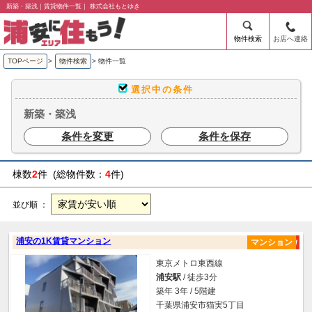
新築・築浅｜賃貸物件一覧｜ 株式会社もとゆき
物件検索
お店へ連絡
TOPページ
>
物件検索
>
物件一覧
選択中の条件
新築・築浅
条件を変更
条件を保存
棟数
2
件 (総物件数：
4
件)
並び順 ：
浦安の1K賃貸マンション
マンション
東京メトロ東西線
浦安駅
/ 徒歩3分
築年 3年 / 5階建
千葉県浦安市猫実5丁目