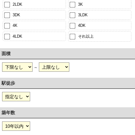
2LDK
3K
3DK
3LDK
4K
4DK
4LDK
それ以上
面積
～
駅徒歩
築年数