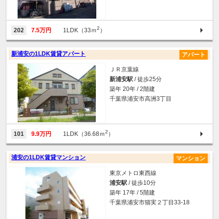
2
202
7.5万円
1LDK（33ｍ
）
新浦安の1LDK賃貸アパート
アパート
ＪＲ京葉線
新浦安駅
/ 徒歩25分
築年 20年 / 2階建
千葉県浦安市高洲3丁目
2
101
9.9万円
1LDK（36.68ｍ
）
浦安の1LDK賃貸マンション
マンション
東京メトロ東西線
浦安駅
/ 徒歩10分
築年 17年 / 5階建
千葉県浦安市猫実２丁目33-18