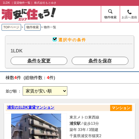
1LDK ｜賃貸物件一覧｜ 株式会社もとゆき
物件検索
お店へ連絡
TOPページ
>
物件検索
>
物件一覧
選択中の条件
1LDK
条件を変更
条件を保存
棟数
4
件 (総物件数：
4
件)
並び順 ：
浦安の1LDK賃貸マンション
マンション
東京メトロ東西線
浦安駅
/ 徒歩13分
築年 33年 / 3階建
千葉県浦安市猫実2