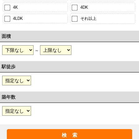
4K
4DK
4LDK
それ以上
面積
～
駅徒歩
築年数