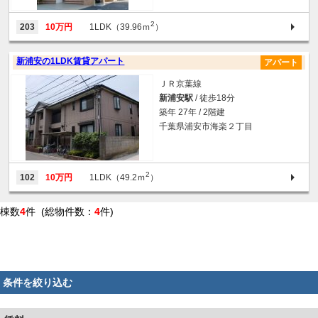
2
203
10万円
1LDK（39.96ｍ
）
新浦安の1LDK賃貸アパート
アパート
ＪＲ京葉線
新浦安駅
/ 徒歩18分
築年 27年 / 2階建
千葉県浦安市海楽２丁目
2
102
10万円
1LDK（49.2ｍ
）
棟数
4
件 (総物件数：
4
件)
条件を絞り込む