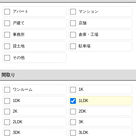
アパート
マンション
戸建て
店舗
事務所
倉庫・工場
貸土地
駐車場
その他
間取り
ワンルーム
1K
1DK
1LDK
2K
2DK
2LDK
3K
3DK
3LDK