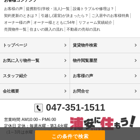
お客様コンテンツ
お客様の声
提携割引(学校・法人)一覧
設備トラブルや修理は？
契約更新のときは？
引越し(退室)が決まったら？
ご入居中のお客様特典
オーナー様の声
オーナー様とともに54年
リフォーム実績紹介
売買物件一覧
住まいの購入の流れ
不動産の売却の流れ
トップページ
賃貸物件検索
お気に入り物件一覧
物件閲覧履歴
スタッフ紹介
お客様の声
会社概要
お問合せ
047-351-1511
営業時間 AM10:00～PM6:00
定休日 定休：毎週水曜・第3,4火曜
（1～3月は水曜・第3火曜）