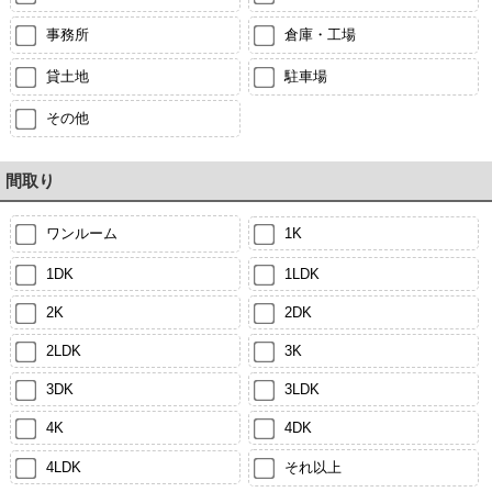
事務所
倉庫・工場
貸土地
駐車場
その他
間取り
ワンルーム
1K
1DK
1LDK
2K
2DK
2LDK
3K
3DK
3LDK
4K
4DK
4LDK
それ以上