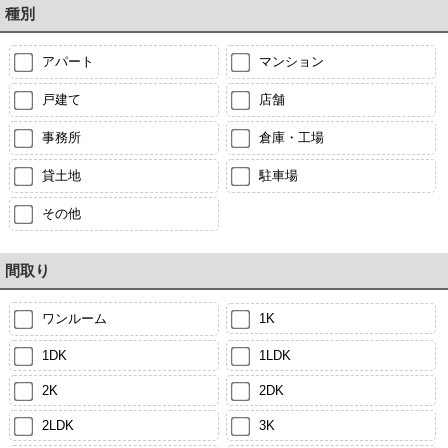
種別
アパート
マンション
戸建て
店舗
事務所
倉庫・工場
貸土地
駐車場
その他
間取り
ワンルーム
1K
1DK
1LDK
2K
2DK
2LDK
3K