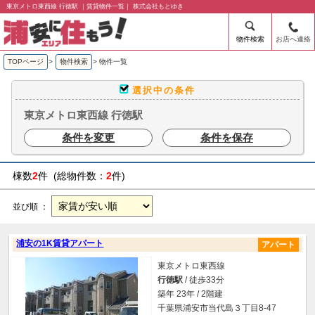
東京メトロ東西線 行徳駅 ｜賃貸物件一覧｜ 株式会社もとゆき
物件検索
お店へ連絡
TOPページ
>
物件検索
>
物件一覧
選択中の条件
東京メトロ東西線 行徳駅
条件を変更
条件を保存
棟数
2
件 (総物件数：
2
件)
並び順 ：
浦安の1K賃貸アパート
アパート
東京メトロ東西線
行徳駅
/ 徒歩33分
築年 23年 / 2階建
千葉県浦安市当代島３丁目8-47