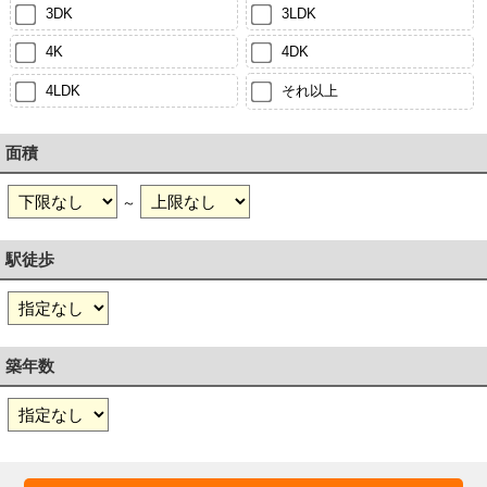
3DK
3LDK
4K
4DK
4LDK
それ以上
面積
～
駅徒歩
築年数