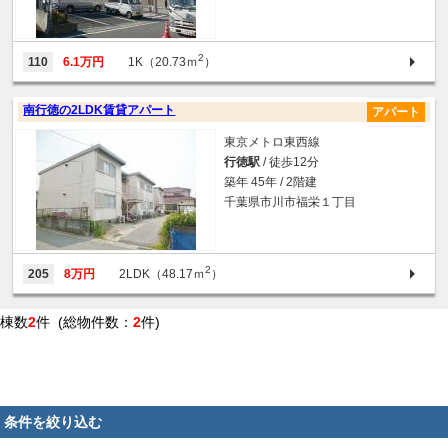
2
110
6.1万円
1K（20.73ｍ
）
南行徳の2LDK賃貸アパート
アパート
東京メトロ東西線
行徳駅
/ 徒歩12分
築年 45年 / 2階建
千葉県市川市福栄１丁目
2
205
8万円
2LDK（48.17ｍ
）
棟数
2
件 (総物件数：
2
件)
条件を絞り込む