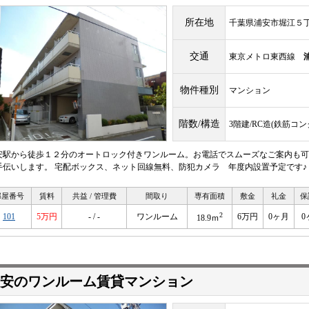
所在地
千葉県浦安市堀江５
交通
東京メトロ東西線
物件種別
マンション
階数/構造
3階建/RC造(鉄筋コ
安駅から徒歩１２分のオートロック付きワンルーム。お電話でスムーズなご案内も可
手伝いします。 宅配ボックス、ネット回線無料、防犯カメラ 年度内設置予定です♪
部屋番号
賃料
共益 / 管理費
間取り
専有面積
敷金
礼金
保
2
101
5万円
- / -
ワンルーム
6万円
0ヶ月
0
18.9ｍ
安のワンルーム賃貸マンション