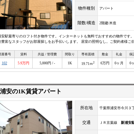
物件種別
アパート
階数/構造
2階建/木造
浦安駅最寄りのロフト付き物件です。インターネットも無料でおすすめの物件です。
験豊富なスタッフがお部屋探しをお手伝いします。 居室の照明なし。ご契約者様ご
部屋番号
賃料
共益 / 管理費
間取り
専有面積
敷金
礼金
保
2
102
5.9万円
5,000円 / -
1K
6万円
0ヶ月
0
19.71ｍ
浦安の1K賃貸アパート
所在地
千葉県浦安市今川３
交通
ＪＲ京葉線
新浦安