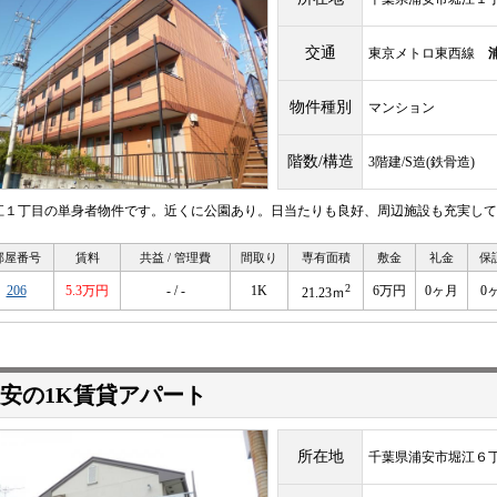
交通
東京メトロ東西線
物件種別
マンション
階数/構造
3階建/S造(鉄骨造)
江１丁目の単身者物件です。近くに公園あり。日当たりも良好、周辺施設も充実して
部屋番号
賃料
共益 / 管理費
間取り
専有面積
敷金
礼金
保
2
206
5.3万円
- / -
1K
6万円
0ヶ月
0
21.23ｍ
安の1K賃貸アパート
所在地
千葉県浦安市堀江６