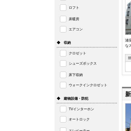
ロフト
床暖房
エアコン
浦
◆ 収納
な
クロゼット
シューズボックス
床下収納
ウォークインクロゼット
新
◆ 建物設備・防犯
TVインターホン
オートロック
エレベーター