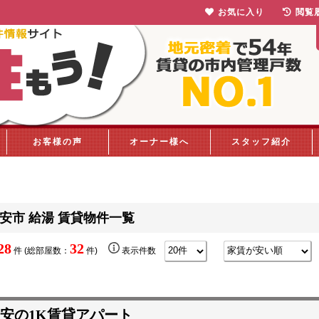
お気に入り
閲覧
お客様の声
オーナー様へ
スタッフ紹介
安市 給湯 賃貸物件一覧
28
32
件 (総部屋数：
件)
表示件数
安の1K賃貸アパート