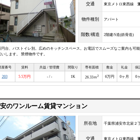
交通
東京メトロ東西線
物件種別
アパート
階数/構造
2階建/S造(鉄骨造)
万円台、バストイレ別。広めのキッチンスペース。お電話でスムーズなご案内も可能
伝いします。 禁煙物件です。
部屋番号
賃料
共益 / 管理費
間取り
専有面積
敷金
礼金
保
2
203
5.5万円
- / -
1K
6万円
0ヶ月
0
26.33ｍ
安のワンルーム賃貸マンション
所在地
千葉県浦安市北栄２
交通
東京メトロ東西線