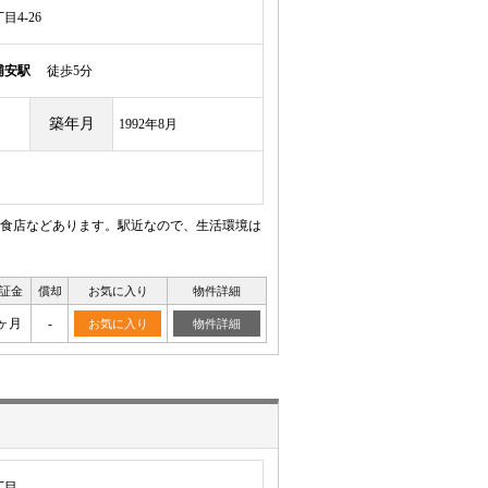
4-26
浦安駅
徒歩5分
築年月
1992年8月
食店などあります。駅近なので、生活環境は
証金
償却
お気に入り
物件詳細
ヶ月
-
お気に入り
物件詳細
丁目