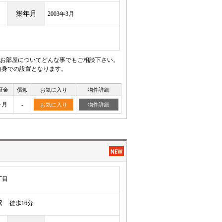
築年月
2003年3月
お部屋についてどんな事でもご相談下さい。
自身での設置となります。
証金
償却
お気に入り
物件詳細
ヶ月
-
お気に入り
物件詳細
丁目
駅
徒歩16分