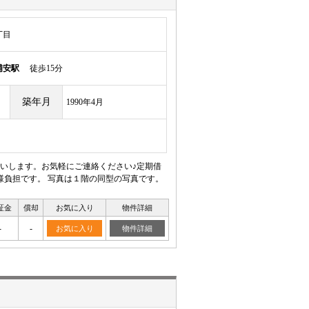
丁目
浦安駅
徒歩15分
築年月
1990年4月
いします。お気軽にご連絡ください♪定期借
様負担です。 写真は１階の同型の写真です。
証金
償却
お気に入り
物件詳細
-
-
お気に入り
物件詳細