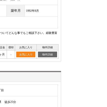
築年月
1992年8月
ついてどんな事でもご相談下さい。経験豊富
証金
償却
お気に入り
物件詳細
ヶ月
-
お気に入り
物件詳細
丁目
駅
徒歩25分