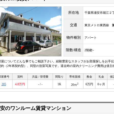
所在地
千葉県浦安市堀江２
交通
東京メトロ東西線
物件種別
アパート
階数/構造
2階建/-
部屋についてどんな事でもご相談下さい。経験豊富なスタッフがお部屋探しをお手伝
契約（2年再契約型）、同型の別室写真です。退去時の室内クリーニング費用は借主
部屋番号
賃料
共益 / 管理費
間取り
専有面積
敷金
礼金
保
2
205
4.8万円
- / -
1K
6万円
0ヶ月
20ｍ
安のワンルーム賃貸マンション