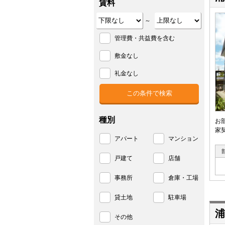
賃料
～
管理費・共益費を含む
敷金なし
礼金なし
種別
お
家
アパート
マンション
戸建て
店舗
事務所
倉庫・工場
貸土地
駐車場
浦
その他