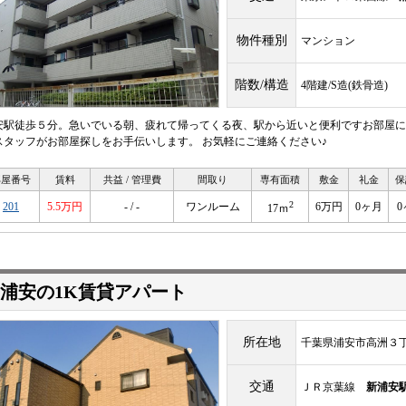
物件種別
マンション
階数/構造
4階建/S造(鉄骨造)
安駅徒歩５分。急いでいる朝、疲れて帰ってくる夜、駅から近いと便利ですお部屋に
スタッフがお部屋探しをお手伝いします。 お気軽にご連絡ください♪
部屋番号
賃料
共益 / 管理費
間取り
専有面積
敷金
礼金
保
2
201
5.5万円
- / -
ワンルーム
6万円
0ヶ月
0
17ｍ
浦安の1K賃貸アパート
所在地
千葉県浦安市高洲３
交通
ＪＲ京葉線
新浦安