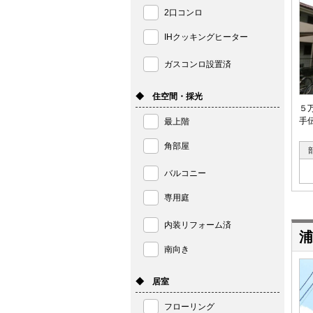
2口コンロ
IHクッキングヒーター
ガスコンロ設置済
◆ 住空間・採光
５
手
最上階
角部屋
バルコニー
専用庭
内装リフォーム済
浦
南向き
◆ 居室
フローリング