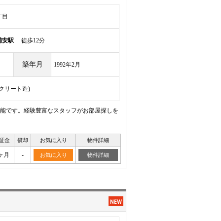
丁目
浦安駅
徒歩12分
築年月
1992年2月
ンクリート造)
能です。経験豊富なスタッフがお部屋探しを
証金
償却
お気に入り
物件詳細
ヶ月
-
お気に入り
物件詳細