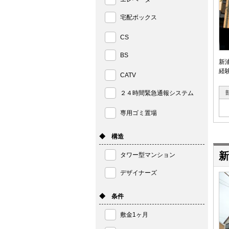
宅配ボックス
CS
BS
新
経
CATV
２４時間緊急通報システム
専用ゴミ置場
◆ 構造
新
タワー型マンション
デザイナーズ
◆ 条件
敷金1ヶ月