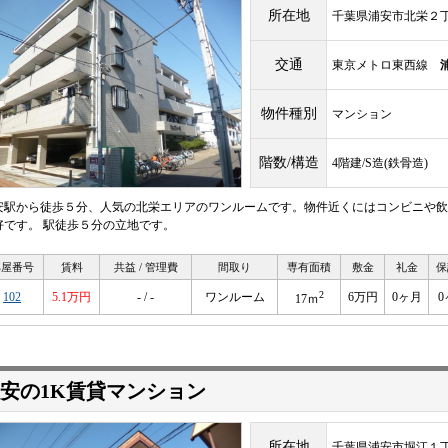
所在地
千葉県浦安市北栄２丁目
交通
東京メトロ東西線
物件種別
マンション
階数/構造
4階建/S造(鉄骨造)
安駅から徒歩５分、人気の北栄エリアのワンルームです。物件近くにはコンビニや飲
好です。 駅徒歩５分の立地です。
部屋番号
賃料
共益 / 管理費
間取り
専有面積
敷金
礼金
保
2
102
5.1万円
- / -
ワンルーム
6万円
0ヶ月
0
17ｍ
安の1K賃貸マンション
所在地
千葉県浦安市堀江１