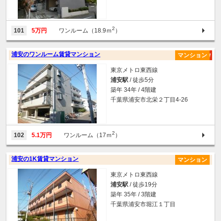
2
101
5万円
ワンルーム（18.9ｍ
）
浦安のワンルーム賃貸マンション
マンション
東京メトロ東西線
浦安駅
/ 徒歩5分
築年 34年 / 4階建
千葉県浦安市北栄２丁目4-26
2
102
5.1万円
ワンルーム（17ｍ
）
浦安の1K賃貸マンション
マンション
東京メトロ東西線
浦安駅
/ 徒歩19分
築年 35年 / 3階建
千葉県浦安市堀江１丁目