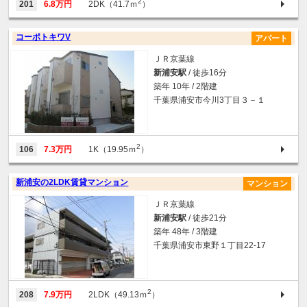
2
201
6.8万円
2DK（41.7ｍ
）
コーポトキワV
アパート
ＪＲ京葉線
新浦安駅
/ 徒歩16分
築年 10年 / 2階建
千葉県浦安市今川3丁目３－１
2
106
7.3万円
1K（19.95ｍ
）
新浦安の2LDK賃貸マンション
マンション
ＪＲ京葉線
新浦安駅
/ 徒歩21分
築年 48年 / 3階建
千葉県浦安市東野１丁目22-17
2
208
7.9万円
2LDK（49.13ｍ
）