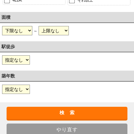
4LDK
それ以上
面積
～
駅徒歩
築年数