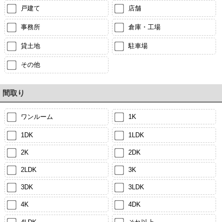
戸建て
店舗
事務所
倉庫・工場
貸土地
駐車場
その他
間取り
ワンルーム
1K
1DK
1LDK
2K
2DK
2LDK
3K
3DK
3LDK
4K
4DK