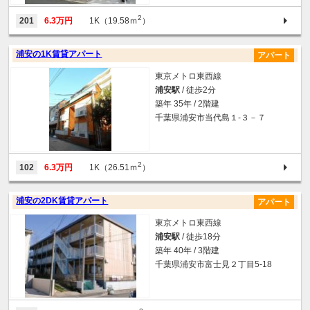
2
201
6.3万円
1K（19.58ｍ
）
浦安の1K賃貸アパート
アパート
東京メトロ東西線
浦安駅
/ 徒歩2分
築年 35年 / 2階建
千葉県浦安市当代島１-３－７
2
102
6.3万円
1K（26.51ｍ
）
浦安の2DK賃貸アパート
アパート
東京メトロ東西線
浦安駅
/ 徒歩18分
築年 40年 / 3階建
千葉県浦安市富士見２丁目5-18