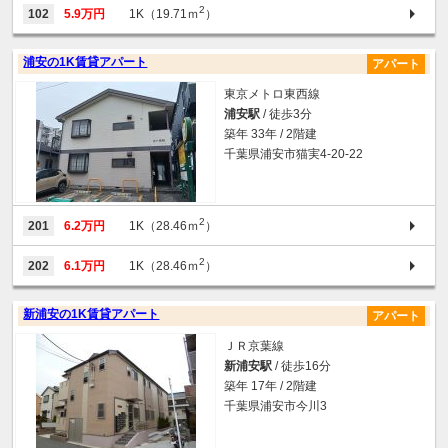
2
102
5.9万円
1K（19.71ｍ
）
浦安の1K賃貸アパート
アパート
東京メトロ東西線
浦安駅
/ 徒歩3分
築年 33年 / 2階建
千葉県浦安市猫実4-20-22
2
201
6.2万円
1K（28.46ｍ
）
2
202
6.1万円
1K（28.46ｍ
）
新浦安の1K賃貸アパート
アパート
ＪＲ京葉線
新浦安駅
/ 徒歩16分
築年 17年 / 2階建
千葉県浦安市今川3