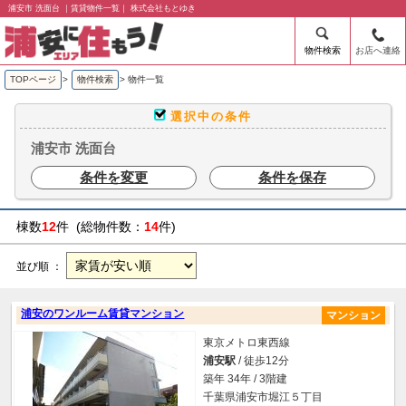
浦安市 洗面台 ｜賃貸物件一覧｜ 株式会社もとゆき
物件検索
お店へ連絡
TOPページ
>
物件検索
>
物件一覧
選択中の条件
浦安市 洗面台
条件を変更
条件を保存
棟数
12
件 (総物件数：
14
件)
並び順 ：
浦安のワンルーム賃貸マンション
マンション
東京メトロ東西線
浦安駅
/ 徒歩12分
築年 34年 / 3階建
千葉県浦安市堀江５丁目