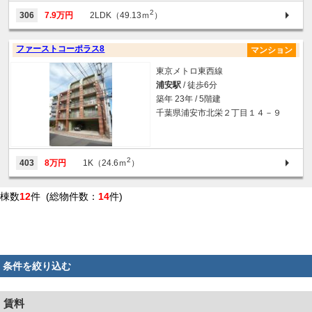
2
306
7.9万円
2LDK（49.13ｍ
）
ファーストコーポラス8
マンション
東京メトロ東西線
浦安駅
/ 徒歩6分
築年 23年 / 5階建
千葉県浦安市北栄２丁目１４－９
2
403
8万円
1K（24.6ｍ
）
棟数
12
件 (総物件数：
14
件)
条件を絞り込む
賃料