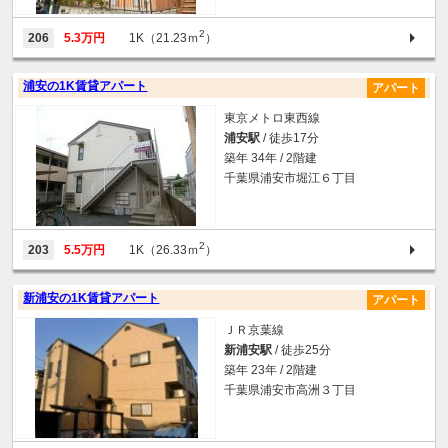
2
206
5.3万円
1K（21.23ｍ
）
浦安の1K賃貸アパート
アパート
東京メトロ東西線
浦安駅
/ 徒歩17分
築年 34年 / 2階建
千葉県浦安市堀江６丁目
2
203
5.5万円
1K（26.33ｍ
）
新浦安の1K賃貸アパート
アパート
ＪＲ京葉線
新浦安駅
/ 徒歩25分
築年 23年 / 2階建
千葉県浦安市高洲３丁目