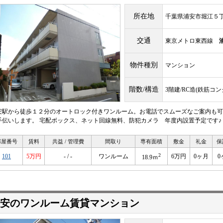
所在地
千葉県浦安市堀江５
交通
東京メトロ東西線
物件種別
マンション
階数/構造
3階建/RC造(鉄筋コ
安駅から徒歩１２分のオートロック付きワンルーム。お電話でスムーズなご案内も可
手伝いします。 宅配ボックス、ネット回線無料、防犯カメラ 年度内設置予定です♪
部屋番号
賃料
共益 / 管理費
間取り
専有面積
敷金
礼金
保
2
101
5万円
- / -
ワンルーム
6万円
0ヶ月
0
18.9ｍ
安のワンルーム賃貸マンション