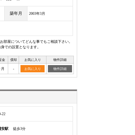
築年月
2003年3月
お部屋についてどんな事でもご相談下さい。
自身での設置となります。
証金
償却
お気に入り
物件詳細
ヶ月
-
お気に入り
物件詳細
-22
浦安駅
徒歩3分