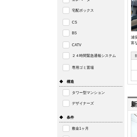
宅配ボックス
CS
BS
浦
富
CATV
２４時間緊急通報システム
専用ゴミ置場
◆ 構造
タワー型マンション
新
デザイナーズ
◆ 条件
敷金1ヶ月