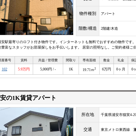
物件種別
アパート
階数/構造
2階建/木造
浦安駅最寄りのロフト付き物件です。インターネットも無料でおすすめの物件です。
験豊富なスタッフがお部屋探しをお手伝いします。 居室の照明なし。ご契約者様ご
部屋番号
賃料
共益 / 管理費
間取り
専有面積
敷金
礼金
保
2
102
5.9万円
5,000円 / -
1K
6万円
0ヶ月
0
19.71ｍ
安の1K賃貸アパート
所在地
千葉県浦安市猫実4-20
交通
東京メトロ東西線