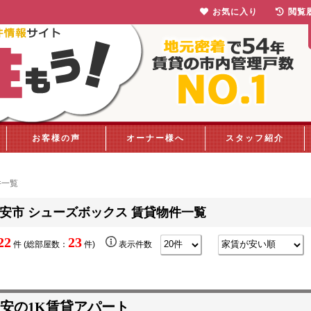
お気に入り
閲覧
お客様の声
オーナー様へ
スタッフ紹介
件一覧
安市 シューズボックス 賃貸物件一覧
22
23
件 (総部屋数：
件)
表示件数
安の1K賃貸アパート