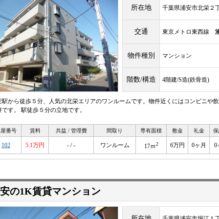
所在地
千葉県浦安市北栄２丁目
交通
東京メトロ東西線
物件種別
マンション
階数/構造
4階建/S造(鉄骨造)
安駅から徒歩５分、人気の北栄エリアのワンルームです。物件近くにはコンビニや飲
好です。 駅徒歩５分の立地です。
部屋番号
賃料
共益 / 管理費
間取り
専有面積
敷金
礼金
保
2
102
5.1万円
- / -
ワンルーム
6万円
0ヶ月
0
17ｍ
安の1K賃貸マンション
所在地
千葉県浦安市堀江１