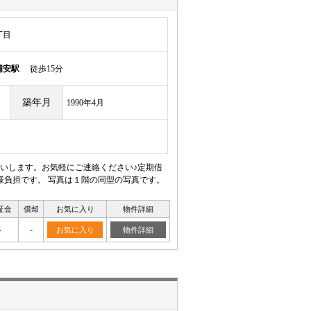
丁目
浦安駅
徒歩15分
築年月
1990年4月
いします。お気軽にご連絡ください♪定期借
様負担です。 写真は１階の同型の写真です。
証金
償却
お気に入り
物件詳細
-
-
お気に入り
物件詳細