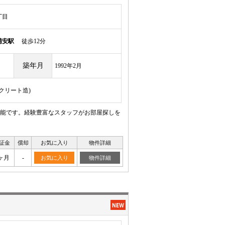
丁目
浦安駅
徒歩12分
築年月
1992年2月
ンクリート造)
能です。経験豊富なスタッフがお部屋探しを
証金
償却
お気に入り
物件詳細
ヶ月
-
お気に入り
物件詳細