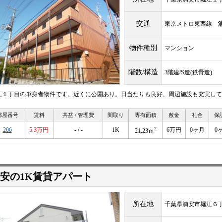
交通
東京メトロ東西線
物件種別
マンション
階数/構造
3階建/S造(鉄骨造)
江１丁目の単身者物件です。近くに公園あり。日当たりも良好、周辺施設も充実して
部屋番号
賃料
共益 / 管理費
間取り
専有面積
敷金
礼金
保
2
206
5.3万円
- / -
1K
6万円
0ヶ月
0
21.23ｍ
安の1K賃貸アパート
所在地
千葉県浦安市堀江６