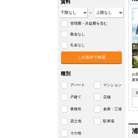
賃料
～
管理費・共益費を含む
敷金なし
礼金なし
種別
お
家
アパート
マンション
戸建て
店舗
事務所
倉庫・工場
貸土地
駐車場
浦
その他