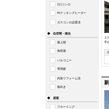
2口コンロ
IHクッキングヒーター
ガスコンロ設置済
◆ 住空間・採光
５
手
最上階
角部屋
バルコニー
専用庭
内装リフォーム済
新
南向き
◆ 居室
フローリング