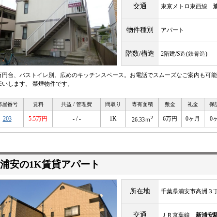
交通
東京メトロ東西線
物件種別
アパート
階数/構造
2階建/S造(鉄骨造)
万円台、バストイレ別。広めのキッチンスペース。お電話でスムーズなご案内も可能
伝いします。 禁煙物件です。
部屋番号
賃料
共益 / 管理費
間取り
専有面積
敷金
礼金
保
2
203
5.5万円
- / -
1K
6万円
0ヶ月
0
26.33ｍ
浦安の1K賃貸アパート
所在地
千葉県浦安市高洲３
交通
ＪＲ京葉線
新浦安