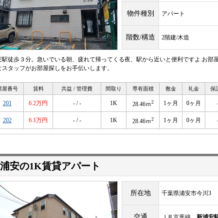
物件種別
アパート
階数/構造
2階建/木造
安駅徒歩３分。急いでいる朝、疲れて帰ってくる夜、駅から近いと便利ですよ.お部
なスタッフがお部屋探しをお手伝いします。
部屋番号
賃料
共益 / 管理費
間取り
専有面積
敷金
礼金
保
2
201
6.2万円
- / -
1K
1ヶ月
0ヶ月
28.46ｍ
2
202
6.1万円
- / -
1K
1ヶ月
0ヶ月
28.46ｍ
浦安の1K賃貸アパート
所在地
千葉県浦安市今川3
交通
ＪＲ京葉線
新浦安