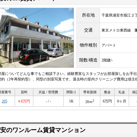
所在地
千葉県浦安市堀江２
交通
東京メトロ東西線
物件種別
アパート
階数/構造
2階建/-
部屋についてどんな事でもご相談下さい。経験豊富なスタッフがお部屋探しをお手伝
契約（2年再契約型）、同型の別室写真です。退去時の室内クリーニング費用は借主
部屋番号
賃料
共益 / 管理費
間取り
専有面積
敷金
礼金
保
2
205
4.8万円
- / -
1K
6万円
0ヶ月
20ｍ
安のワンルーム賃貸マンション