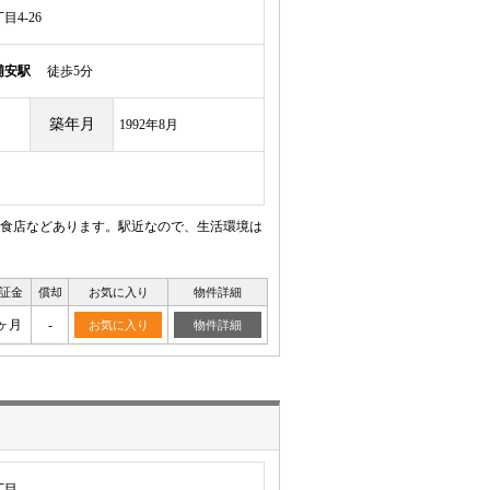
4-26
浦安駅
徒歩5分
築年月
1992年8月
食店などあります。駅近なので、生活環境は
証金
償却
お気に入り
物件詳細
ヶ月
-
お気に入り
物件詳細
丁目