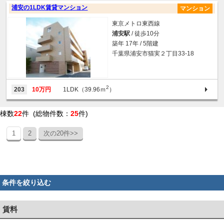
浦安の1LDK賃貸マンション
マンション
東京メトロ東西線
浦安駅
/ 徒歩10分
築年 17年 / 5階建
千葉県浦安市猫実２丁目33-18
2
203
10万円
1LDK（39.96ｍ
）
棟数
22
件 (総物件数：
25
件)
1
2
次の20件>>
条件を絞り込む
賃料