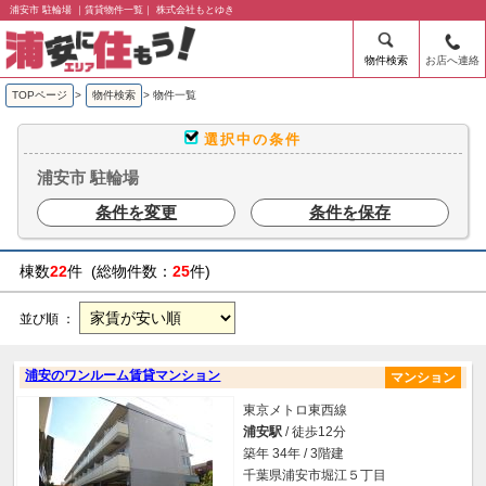
浦安市 駐輪場 ｜賃貸物件一覧｜ 株式会社もとゆき
物件検索
お店へ連絡
TOPページ
>
物件検索
>
物件一覧
選択中の条件
浦安市 駐輪場
条件を変更
条件を保存
棟数
22
件 (総物件数：
25
件)
並び順 ：
浦安のワンルーム賃貸マンション
マンション
東京メトロ東西線
浦安駅
/ 徒歩12分
築年 34年 / 3階建
千葉県浦安市堀江５丁目