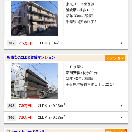
東京メトロ東西線
浦安駅
/ 徒歩13分
築年 33年 / 3階建
千葉県浦安市猫実2
2
202
7.5万円
1LDK（33ｍ
）
新浦安の2LDK賃貸マンション
マンション
ＪＲ京葉線
新浦安駅
/ 徒歩21分
築年 48年 / 3階建
千葉県浦安市東野１丁目22-17
2
208
7.9万円
2LDK（49.13ｍ
）
2
306
7.9万円
2LDK（49.13ｍ
）
ファーストコーポラス8