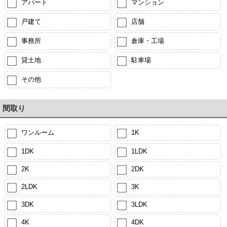
アパート
マンション
戸建て
店舗
事務所
倉庫・工場
貸土地
駐車場
その他
間取り
ワンルーム
1K
1DK
1LDK
2K
2DK
2LDK
3K
3DK
3LDK
4K
4DK