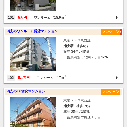
2
101
5万円
ワンルーム（18.9ｍ
）
浦安のワンルーム賃貸マンション
マンション
東京メトロ東西線
浦安駅
/ 徒歩5分
築年 34年 / 4階建
千葉県浦安市北栄２丁目4-26
2
102
5.1万円
ワンルーム（17ｍ
）
浦安の1K賃貸マンション
マンション
東京メトロ東西線
浦安駅
/ 徒歩19分
築年 35年 / 3階建
千葉県浦安市堀江１丁目