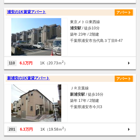
浦安の1K賃貸アパート
アパート
東京メトロ東西線
浦安駅
/ 徒歩10分
築年 23年 / 2階建
千葉県浦安市当代島３丁目8-47
2
110
6.1万円
1K（20.73ｍ
）
新浦安の1K賃貸アパート
アパート
ＪＲ京葉線
新浦安駅
/ 徒歩16分
築年 17年 / 2階建
千葉県浦安市今川3
2
201
6.3万円
1K（19.58ｍ
）