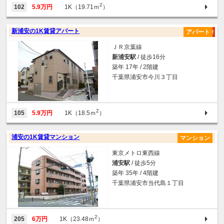
2
102
5.9万円
1K（19.71ｍ
）
新浦安の1K賃貸アパート
アパート
ＪＲ京葉線
新浦安駅
/ 徒歩16分
築年 17年 / 2階建
千葉県浦安市今川３丁目
2
105
5.9万円
1K（18.5ｍ
）
浦安の1K賃貸マンション
マンション
東京メトロ東西線
浦安駅
/ 徒歩5分
築年 35年 / 4階建
千葉県浦安市当代島１丁目
2
205
6万円
1K（23.48ｍ
）