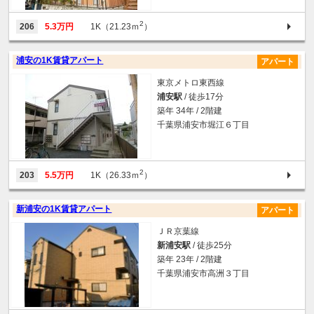
2
206
5.3万円
1K（21.23ｍ
）
浦安の1K賃貸アパート
アパート
東京メトロ東西線
浦安駅
/ 徒歩17分
築年 34年 / 2階建
千葉県浦安市堀江６丁目
2
203
5.5万円
1K（26.33ｍ
）
新浦安の1K賃貸アパート
アパート
ＪＲ京葉線
新浦安駅
/ 徒歩25分
築年 23年 / 2階建
千葉県浦安市高洲３丁目