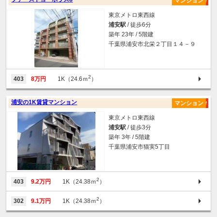
マンション
東京メトロ東西線
浦安駅
/ 徒歩6分
築年 23年 / 5階建
千葉県浦安市北栄２丁目１４－９
2
403
8万円
1K（24.6ｍ
）
浦安の1K賃貸マンション
マンション
東京メトロ東西線
浦安駅
/ 徒歩3分
築年 3年 / 5階建
千葉県浦安市猫実5丁目
2
403
9.2万円
1K（24.38ｍ
）
2
302
9.1万円
1K（24.38ｍ
）