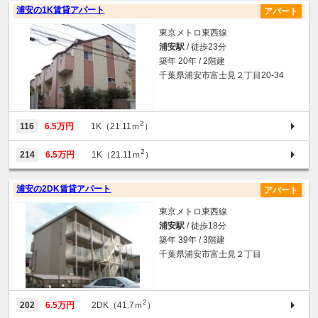
浦安の1K賃貸アパート
アパート
東京メトロ東西線
浦安駅
/ 徒歩23分
築年 20年 / 2階建
千葉県浦安市富士見２丁目20-34
2
116
6.5万円
1K（21.11ｍ
）
2
214
6.5万円
1K（21.11ｍ
）
浦安の2DK賃貸アパート
アパート
東京メトロ東西線
浦安駅
/ 徒歩18分
築年 39年 / 3階建
千葉県浦安市富士見２丁目
2
202
6.5万円
2DK（41.7ｍ
）