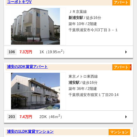
コーポトキワV
アパート
ＪＲ京葉線
新浦安駅
/ 徒歩16分
築年 10年 / 2階建
千葉県浦安市今川3丁目３－１
2
106
7.3万円
1K（19.95ｍ
）
浦安の2DK賃貸アパート
アパート
東京メトロ東西線
浦安駅
/ 徒歩16分
築年 36年 / 2階建
千葉県浦安市猫実１丁目20-14
2
203
7.4万円
2DK（46ｍ
）
浦安の1LDK賃貸マンション
マンション