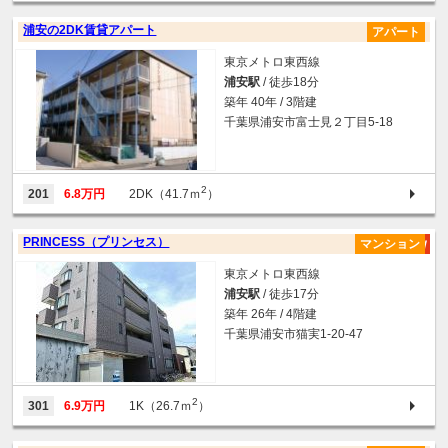
浦安の2DK賃貸アパート
アパート
東京メトロ東西線
浦安駅
/ 徒歩18分
築年 40年 / 3階建
千葉県浦安市富士見２丁目5-18
2
201
6.8万円
2DK（41.7ｍ
）
PRINCESS（プリンセス）
マンション
東京メトロ東西線
浦安駅
/ 徒歩17分
築年 26年 / 4階建
千葉県浦安市猫実1-20-47
2
301
6.9万円
1K（26.7ｍ
）