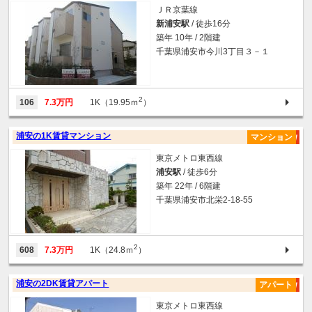
ＪＲ京葉線
新浦安駅
/ 徒歩16分
築年 10年 / 2階建
千葉県浦安市今川3丁目３－１
2
106
7.3万円
1K（19.95ｍ
）
浦安の1K賃貸マンション
マンション
東京メトロ東西線
浦安駅
/ 徒歩6分
築年 22年 / 6階建
千葉県浦安市北栄2-18-55
2
608
7.3万円
1K（24.8ｍ
）
浦安の2DK賃貸アパート
アパート
東京メトロ東西線