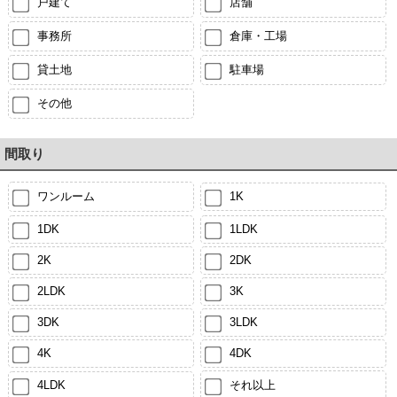
戸建て
店舗
事務所
倉庫・工場
貸土地
駐車場
その他
間取り
ワンルーム
1K
1DK
1LDK
2K
2DK
2LDK
3K
3DK
3LDK
4K
4DK
4LDK
それ以上