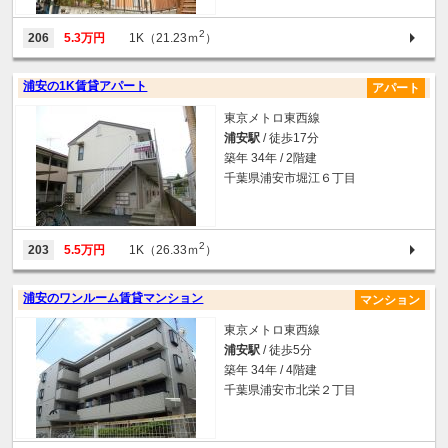
2
206
5.3万円
1K（21.23ｍ
）
浦安の1K賃貸アパート
アパート
東京メトロ東西線
浦安駅
/ 徒歩17分
築年 34年 / 2階建
千葉県浦安市堀江６丁目
2
203
5.5万円
1K（26.33ｍ
）
浦安のワンルーム賃貸マンション
マンション
東京メトロ東西線
浦安駅
/ 徒歩5分
築年 34年 / 4階建
千葉県浦安市北栄２丁目