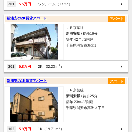
2
201
5.5万円
ワンルーム（17ｍ
）
新浦安の2K賃貸アパート
アパート
ＪＲ京葉線
新浦安駅
/ 徒歩16分
築年 42年 / 2階建
千葉県浦安市海楽1
2
201
5.8万円
2K（32.23ｍ
）
新浦安の1K賃貸アパート
アパート
ＪＲ京葉線
新浦安駅
/ 徒歩25分
築年 23年 / 2階建
千葉県浦安市高洲３丁目
2
102
5.9万円
1K（19.71ｍ
）