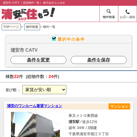
浦安市 CATV ｜賃貸物件一覧｜ 株式会社もとゆき
物件検索
お店へ連絡
TOPページ
>
物件検索
>
物件一覧
選択中の条件
浦安市 CATV
条件を変更
条件を保存
棟数
22
件 (総物件数：
24
件)
並び順 ：
浦安のワンルーム賃貸マンション
マンション
東京メトロ東西線
浦安駅
/ 徒歩12分
築年 34年 / 3階建
千葉県浦安市堀江５丁目