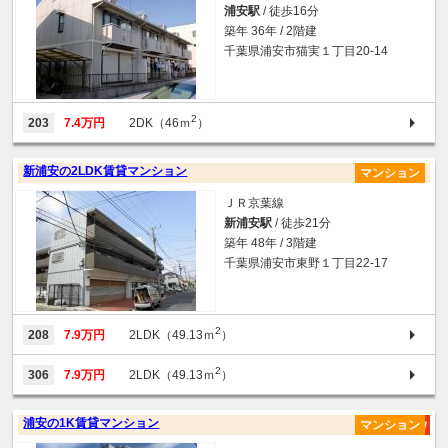
浦安駅
/ 徒歩16分
築年 36年 / 2階建
千葉県浦安市猫実１丁目20-14
2
203
7.4万円
2DK（46ｍ
）
新浦安の2LDK賃貸マンション
マンション
ＪＲ京葉線
新浦安駅
/ 徒歩21分
築年 48年 / 3階建
千葉県浦安市東野１丁目22-17
2
208
7.9万円
2LDK（49.13ｍ
）
2
306
7.9万円
2LDK（49.13ｍ
）
浦安の1K賃貸マンション
マンション