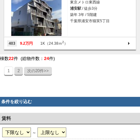
東京メトロ東西線
浦安駅
/ 徒歩3分
築年 3年 / 5階建
千葉県浦安市猫実5丁目
2
403
9.2万円
1K（24.38ｍ
）
棟数
22
件 (総物件数：
24
件)
1
2
次の20件>>
条件を絞り込む
賃料
～