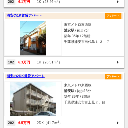
2
202
6.1万円
1K（28.46ｍ
）
浦安の1K賃貸アパート
アパート
東京メトロ東西線
浦安駅
/ 徒歩2分
築年 35年 / 2階建
千葉県浦安市当代島１-３－７
2
102
6.3万円
1K（26.51ｍ
）
浦安の2DK賃貸アパート
アパート
東京メトロ東西線
浦安駅
/ 徒歩18分
築年 39年 / 3階建
千葉県浦安市富士見２丁目
2
202
6.5万円
2DK（41.7ｍ
）