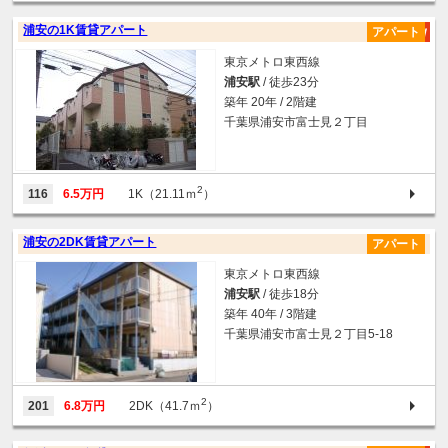
浦安の1K賃貸アパート
アパート
東京メトロ東西線
浦安駅
/ 徒歩23分
築年 20年 / 2階建
千葉県浦安市富士見２丁目
2
116
6.5万円
1K（21.11ｍ
）
浦安の2DK賃貸アパート
アパート
東京メトロ東西線
浦安駅
/ 徒歩18分
築年 40年 / 3階建
千葉県浦安市富士見２丁目5-18
2
201
6.8万円
2DK（41.7ｍ
）