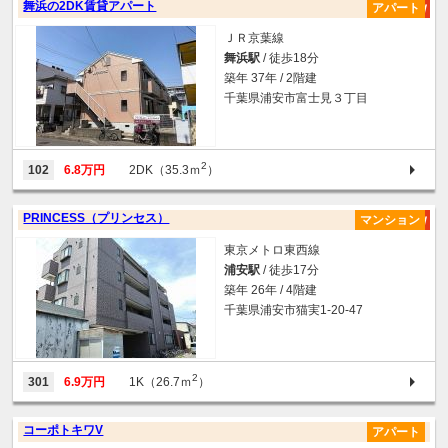
舞浜の2DK賃貸アパート
アパート
ＪＲ京葉線
舞浜駅
/ 徒歩18分
築年 37年 / 2階建
千葉県浦安市富士見３丁目
2
102
6.8万円
2DK（35.3ｍ
）
PRINCESS（プリンセス）
マンション
東京メトロ東西線
浦安駅
/ 徒歩17分
築年 26年 / 4階建
千葉県浦安市猫実1-20-47
2
301
6.9万円
1K（26.7ｍ
）
コーポトキワV
アパート