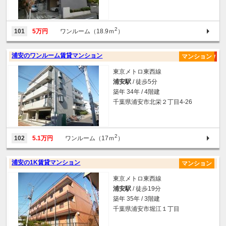
2
101
5万円
ワンルーム（18.9ｍ
）
浦安のワンルーム賃貸マンション
マンション
東京メトロ東西線
浦安駅
/ 徒歩5分
築年 34年 / 4階建
千葉県浦安市北栄２丁目4-26
2
102
5.1万円
ワンルーム（17ｍ
）
浦安の1K賃貸マンション
マンション
東京メトロ東西線
浦安駅
/ 徒歩19分
築年 35年 / 3階建
千葉県浦安市堀江１丁目