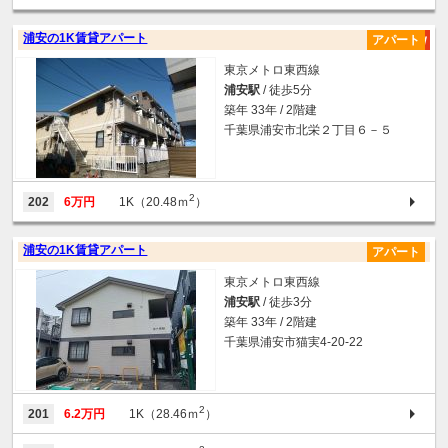
浦安の1K賃貸アパート
アパート
東京メトロ東西線
浦安駅
/ 徒歩5分
築年 33年 / 2階建
千葉県浦安市北栄２丁目６－５
2
202
6万円
1K（20.48ｍ
）
浦安の1K賃貸アパート
アパート
東京メトロ東西線
浦安駅
/ 徒歩3分
築年 33年 / 2階建
千葉県浦安市猫実4-20-22
2
201
6.2万円
1K（28.46ｍ
）