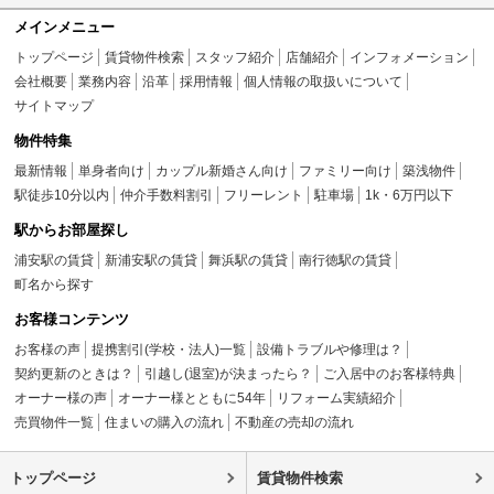
メインメニュー
トップページ
賃貸物件検索
スタッフ紹介
店舗紹介
インフォメーション
会社概要
業務内容
沿革
採用情報
個人情報の取扱いについて
サイトマップ
物件特集
最新情報
単身者向け
カップル新婚さん向け
ファミリー向け
築浅物件
駅徒歩10分以内
仲介手数料割引
フリーレント
駐車場
1k・6万円以下
駅からお部屋探し
浦安駅の賃貸
新浦安駅の賃貸
舞浜駅の賃貸
南行徳駅の賃貸
町名から探す
お客様コンテンツ
お客様の声
提携割引(学校・法人)一覧
設備トラブルや修理は？
契約更新のときは？
引越し(退室)が決まったら？
ご入居中のお客様特典
オーナー様の声
オーナー様とともに54年
リフォーム実績紹介
売買物件一覧
住まいの購入の流れ
不動産の売却の流れ
トップページ
賃貸物件検索