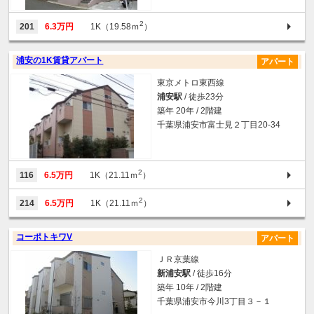
2
201
6.3万円
1K（19.58ｍ
）
浦安の1K賃貸アパート
アパート
東京メトロ東西線
浦安駅
/ 徒歩23分
築年 20年 / 2階建
千葉県浦安市富士見２丁目20-34
2
116
6.5万円
1K（21.11ｍ
）
2
214
6.5万円
1K（21.11ｍ
）
コーポトキワV
アパート
ＪＲ京葉線
新浦安駅
/ 徒歩16分
築年 10年 / 2階建
千葉県浦安市今川3丁目３－１