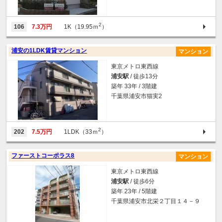
2
106
7.3万円
1K（19.95ｍ
）
浦安の1LDK賃貸マンション
マンション
東京メトロ東西線
浦安駅
/ 徒歩13分
築年 33年 / 3階建
千葉県浦安市猫実2
2
202
7.5万円
1LDK（33ｍ
）
ファーストコーポラス8
マンション
東京メトロ東西線
浦安駅
/ 徒歩6分
築年 23年 / 5階建
千葉県浦安市北栄２丁目１４－９