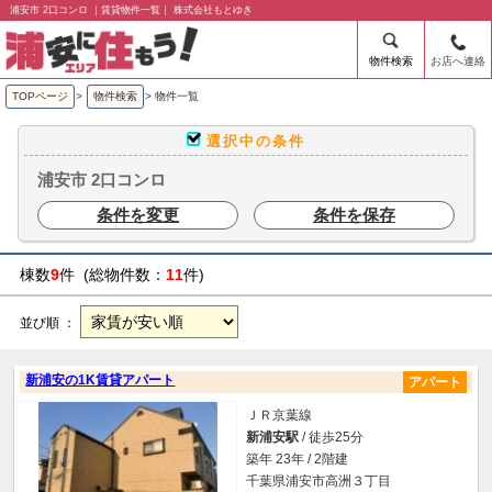
浦安市 2口コンロ ｜賃貸物件一覧｜ 株式会社もとゆき
物件検索
お店へ連絡
TOPページ
>
物件検索
>
物件一覧
選択中の条件
浦安市 2口コンロ
条件を変更
条件を保存
棟数
9
件 (総物件数：
11
件)
並び順 ：
新浦安の1K賃貸アパート
アパート
ＪＲ京葉線
新浦安駅
/ 徒歩25分
築年 23年 / 2階建
千葉県浦安市高洲３丁目