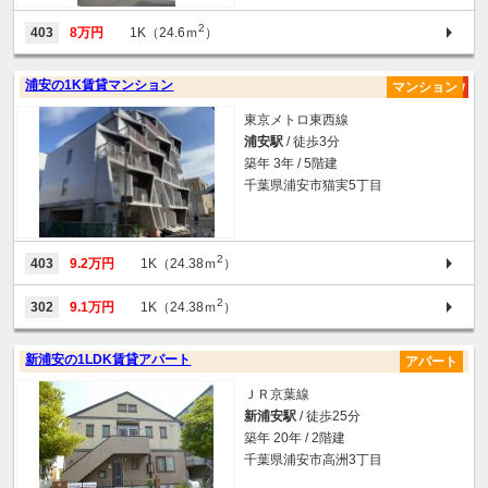
2
403
8万円
1K（24.6ｍ
）
浦安の1K賃貸マンション
マンション
東京メトロ東西線
浦安駅
/ 徒歩3分
築年 3年 / 5階建
千葉県浦安市猫実5丁目
2
403
9.2万円
1K（24.38ｍ
）
2
302
9.1万円
1K（24.38ｍ
）
新浦安の1LDK賃貸アパート
アパート
ＪＲ京葉線
新浦安駅
/ 徒歩25分
築年 20年 / 2階建
千葉県浦安市高洲3丁目