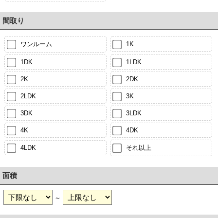
間取り
ワンルーム
1K
1DK
1LDK
2K
2DK
2LDK
3K
3DK
3LDK
4K
4DK
4LDK
それ以上
面積
～