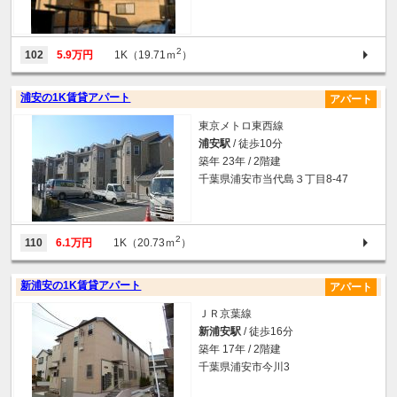
2
102
5.9万円
1K（19.71ｍ
）
浦安の1K賃貸アパート
アパート
東京メトロ東西線
浦安駅
/ 徒歩10分
築年 23年 / 2階建
千葉県浦安市当代島３丁目8-47
2
110
6.1万円
1K（20.73ｍ
）
新浦安の1K賃貸アパート
アパート
ＪＲ京葉線
新浦安駅
/ 徒歩16分
築年 17年 / 2階建
千葉県浦安市今川3