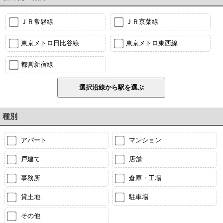
ＪＲ常磐線
ＪＲ京葉線
東京メトロ日比谷線
東京メトロ東西線
都営新宿線
種別
アパート
マンション
戸建て
店舗
事務所
倉庫・工場
貸土地
駐車場
その他