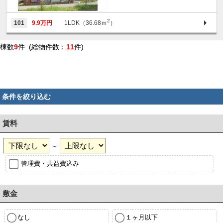
2
101
9.9万円
1LDK（36.68ｍ
）
棟数
9
件 (総物件数：
11
件)
条件を絞り込む
賃料
～
管理費・共益費込み
敷金
なし
１ヶ月以下