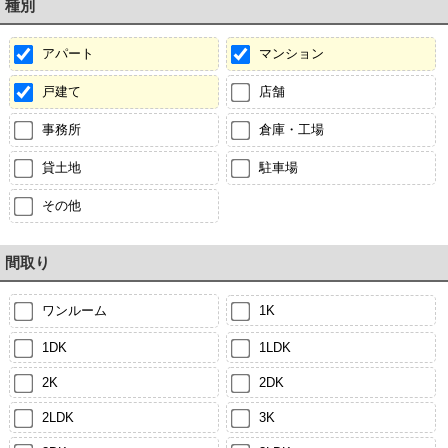
種別
アパート
マンション
戸建て
店舗
事務所
倉庫・工場
貸土地
駐車場
その他
間取り
ワンルーム
1K
1DK
1LDK
2K
2DK
2LDK
3K