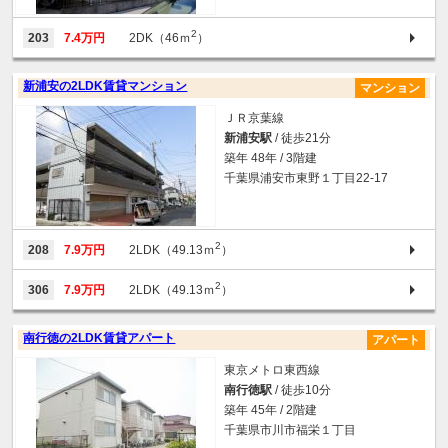
2
203
7.4万円
2DK（46ｍ
）
新浦安の2LDK賃貸マンション
マンション
ＪＲ京葉線
新浦安駅
/ 徒歩21分
築年 48年 / 3階建
千葉県浦安市東野１丁目22-17
2
208
7.9万円
2LDK（49.13ｍ
）
2
306
7.9万円
2LDK（49.13ｍ
）
南行徳の2LDK賃貸アパート
アパート
東京メトロ東西線
南行徳駅
/ 徒歩10分
築年 45年 / 2階建
千葉県市川市福栄１丁目