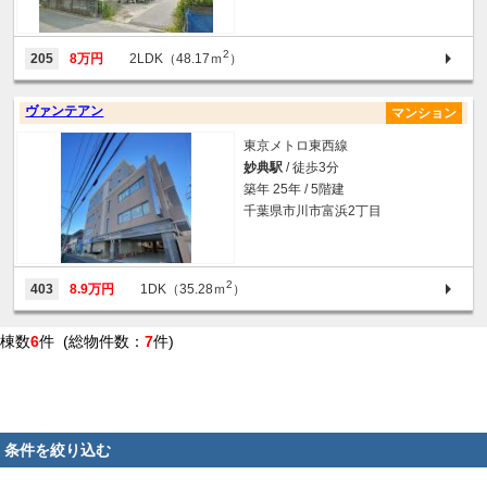
2
205
8万円
2LDK（48.17ｍ
）
ヴァンテアン
マンション
東京メトロ東西線
妙典駅
/ 徒歩3分
築年 25年 / 5階建
千葉県市川市富浜2丁目
2
403
8.9万円
1DK（35.28ｍ
）
棟数
6
件 (総物件数：
7
件)
条件を絞り込む