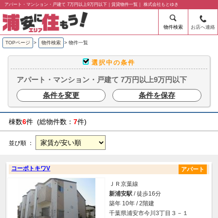
アパート・マンション・戸建て 7万円以上9万円以下｜賃貸物件一覧｜ 株式会社もとゆき
物件検索
お店へ連絡
TOPページ
>
物件検索
>
物件一覧
選択中の条件
アパート・マンション・戸建て 7万円以上9万円以下
条件を変更
条件を保存
棟数
6
件 (総物件数：
7
件)
並び順 ：
コーポトキワV
アパート
ＪＲ京葉線
新浦安駅
/ 徒歩16分
築年 10年 / 2階建
千葉県浦安市今川3丁目３－１