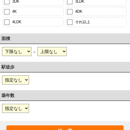
3DK
3LDK
4K
4DK
4LDK
それ以上
面積
～
駅徒歩
築年数