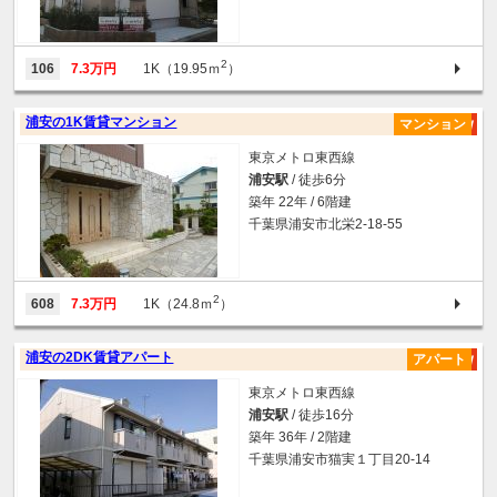
2
106
7.3万円
1K（19.95ｍ
）
浦安の1K賃貸マンション
マンション
東京メトロ東西線
浦安駅
/ 徒歩6分
築年 22年 / 6階建
千葉県浦安市北栄2-18-55
2
608
7.3万円
1K（24.8ｍ
）
浦安の2DK賃貸アパート
アパート
東京メトロ東西線
浦安駅
/ 徒歩16分
築年 36年 / 2階建
千葉県浦安市猫実１丁目20-14