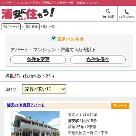
アパート・マンション・戸建て 5万円以下｜賃貸物件一覧｜ 株式会社もとゆき
物件検索
お店へ連絡
TOPページ
>
物件検索
>
物件一覧
選択中の条件
アパート・マンション・戸建て 5万円以下
条件を変更
条件を保存
棟数
2
件 (総物件数：
2
件)
並び順 ：
浦安の1K賃貸アパート
アパート
東京メトロ東西線
浦安駅
/ 徒歩15分
築年 36年 / 2階建
千葉県浦安市堀江２丁目