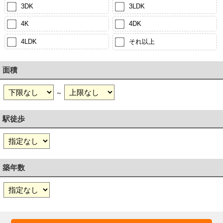
3DK
3LDK
4K
4DK
4LDK
それ以上
面積
～
駅徒歩
築年数