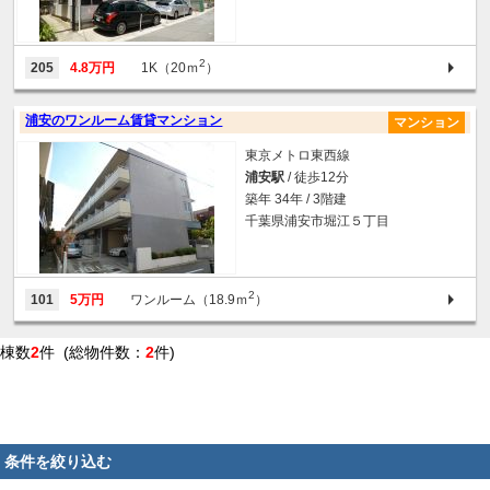
2
205
4.8万円
1K（20ｍ
）
浦安のワンルーム賃貸マンション
マンション
東京メトロ東西線
浦安駅
/ 徒歩12分
築年 34年 / 3階建
千葉県浦安市堀江５丁目
2
101
5万円
ワンルーム（18.9ｍ
）
棟数
2
件 (総物件数：
2
件)
条件を絞り込む