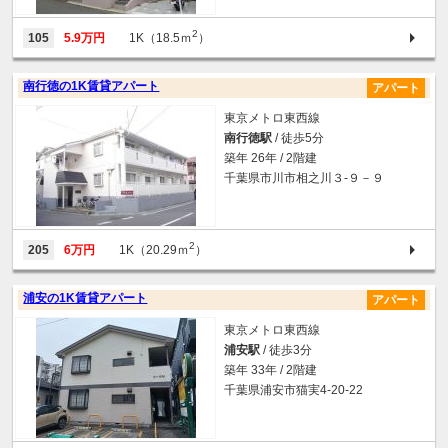
2
105
5.9万円
1K（18.5ｍ
）
南行徳の1K賃貸アパート
アパート
東京メトロ東西線
南行徳駅
/ 徒歩5分
築年 26年 / 2階建
千葉県市川市相之川３-９－９
2
205
6万円
1K（20.29ｍ
）
浦安の1K賃貸アパート
アパート
東京メトロ東西線
浦安駅
/ 徒歩3分
築年 33年 / 2階建
千葉県浦安市猫実4-20-22