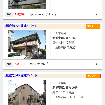
2
201
5.5万円
ワンルーム（17ｍ
）
新浦安の2K賃貸アパート
アパート
ＪＲ京葉線
新浦安駅
/ 徒歩16分
築年 42年 / 2階建
千葉県浦安市海楽1
2
201
5.8万円
2K（32.23ｍ
）
新浦安の1K賃貸アパート
アパート
ＪＲ京葉線
新浦安駅
/ 徒歩16分
築年 17年 / 2階建
千葉県浦安市今川３丁目