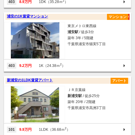
2
403
8.9万円
1DK（35.28ｍ
）
浦安の1K賃貸マンション
マンション
東京メトロ東西線
浦安駅
/ 徒歩3分
築年 3年 / 5階建
千葉県浦安市猫実5丁目
2
403
9.2万円
1K（24.38ｍ
）
新浦安の1LDK賃貸アパート
アパート
ＪＲ京葉線
新浦安駅
/ 徒歩25分
築年 20年 / 2階建
千葉県浦安市高洲3丁目
2
101
9.9万円
1LDK（36.68ｍ
）