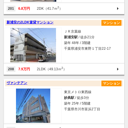
2
201
6.8万円
2DK（41.7ｍ
）
新浦安の2LDK賃貸マンション
マンション
ＪＲ京葉線
新浦安駅
/ 徒歩21分
築年 48年 / 3階建
千葉県浦安市東野１丁目22-17
2
208
7.9万円
2LDK（49.13ｍ
）
ヴァンテアン
マンション
東京メトロ東西線
妙典駅
/ 徒歩3分
築年 25年 / 5階建
千葉県市川市富浜2丁目