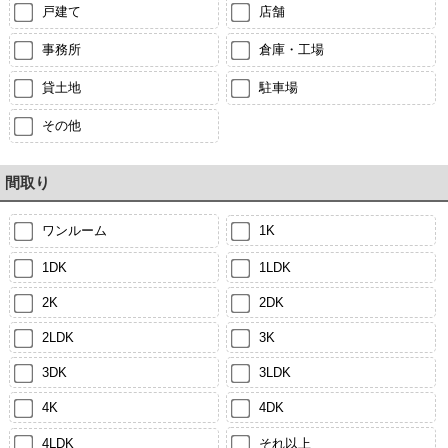
戸建て
店舗
事務所
倉庫・工場
貸土地
駐車場
その他
間取り
ワンルーム
1K
1DK
1LDK
2K
2DK
2LDK
3K
3DK
3LDK
4K
4DK
4LDK
それ以上