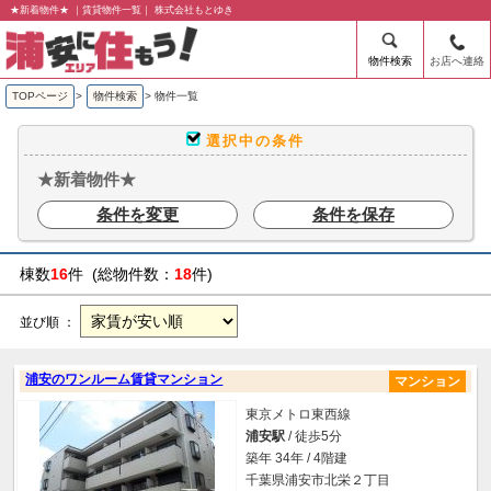
★新着物件★ ｜賃貸物件一覧｜ 株式会社もとゆき
物件検索
お店へ連絡
TOPページ
>
物件検索
>
物件一覧
選択中の条件
★新着物件★
条件を変更
条件を保存
棟数
16
件 (総物件数：
18
件)
並び順 ：
浦安のワンルーム賃貸マンション
マンション
東京メトロ東西線
浦安駅
/ 徒歩5分
築年 34年 / 4階建
千葉県浦安市北栄２丁目