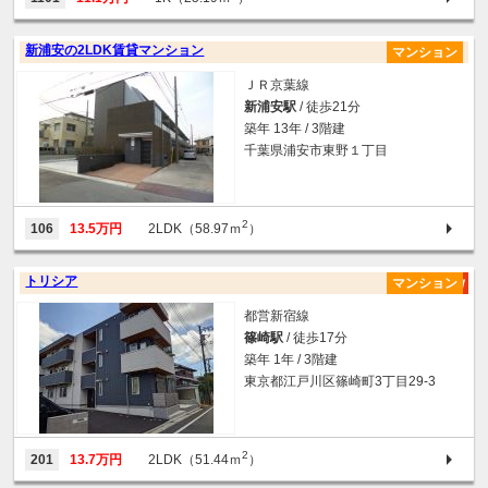
新浦安の2LDK賃貸マンション
マンション
ＪＲ京葉線
新浦安駅
/ 徒歩21分
築年 13年 / 3階建
千葉県浦安市東野１丁目
2
106
13.5万円
2LDK（58.97ｍ
）
トリシア
マンション
都営新宿線
篠崎駅
/ 徒歩17分
築年 1年 / 3階建
東京都江戸川区篠崎町3丁目29-3
2
201
13.7万円
2LDK（51.44ｍ
）