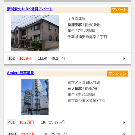
新浦安の1LDK賃貸アパート
アパート
ＪＲ京葉線
新浦安駅
/ 徒歩18分
築年 27年 / 2階建
千葉県浦安市海楽２丁目
2
102
10万円
1LDK（49.2ｍ
）
Amiere浅草竜泉
マンション
東京メトロ日比谷線
三ノ輪駅
/ 徒歩7分
築年 3年 / 11階建
東京都台東区竜泉3丁目
2
401
10.2万円
1K（25.19ｍ
）
2
1101
11.1万円
1K（25.19ｍ
）