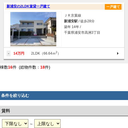
新浦安の2LDK賃貸一戸建て
一戸建て
ＪＲ京葉線
新浦安駅
/ 徒歩28分
築年 14年 /
千葉県浦安市高洲3丁目
2
-
14万円
2LDK（66.64ｍ
）
棟数
16
件 (総物件数：
18
件)
条件を絞り込む
賃料
～