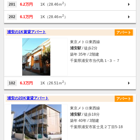
2
201
6.2万円
1K（28.46ｍ
）
2
202
6.1万円
1K（28.46ｍ
）
浦安の1K賃貸アパート
アパート
東京メトロ東西線
浦安駅
/ 徒歩2分
築年 35年 / 2階建
千葉県浦安市当代島１-３－７
2
102
6.3万円
1K（26.51ｍ
）
浦安の2DK賃貸アパート
アパート
東京メトロ東西線
浦安駅
/ 徒歩18分
築年 40年 / 3階建
千葉県浦安市富士見２丁目5-18