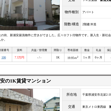
ＪＲ京葉線
新浦安
物件種別
アパート
階数/構造
2階建/木造
生の街、新浦安築浅物件に空きがでました。広々ロフト付物件です。新入生・新社会
んか。
部屋番号
賃料
共益 / 管理費
間取り
専有面積
敷金
礼金
保
2
106
7.3万円
- / -
1K
1ヶ月
0ヶ月
19.95ｍ
安の1K賃貸マンション
所在地
千葉県浦安市北栄2-18
交通
東京メトロ東西線