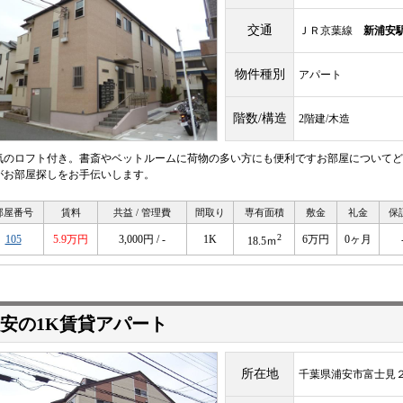
交通
ＪＲ京葉線
新浦安
物件種別
アパート
階数/構造
2階建/木造
気のロフト付き。書斎やベットルームに荷物の多い方にも便利ですお部屋についてど
がお部屋探しをお手伝いします。
部屋番号
賃料
共益 / 管理費
間取り
専有面積
敷金
礼金
保
2
105
5.9万円
3,000円 / -
1K
6万円
0ヶ月
18.5ｍ
安の1K賃貸アパート
所在地
千葉県浦安市富士見