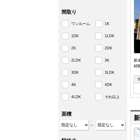
間取り
ワンルーム
1K
1DK
1LDK
2K
2DK
2LDK
3K
新
経
3DK
3LDK
4K
4DK
4LDK
それ以上
面積
新
～