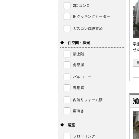
2口コンロ
IHクッキングヒーター
ガスコンロ設置済
◆ 住空間・採光
学
せ
最上階
角部屋
バルコニー
専用庭
内装リフォーム済
浦
南向き
◆ 居室
フローリング