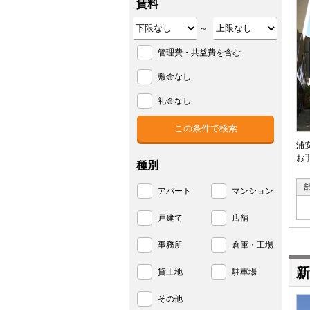
賃料
～
管理費・共益費を含む
敷金なし
礼金なし
浦
お
種別
アパート
マンション
戸建て
店舗
事務所
倉庫・工場
新
貸土地
駐車場
その他