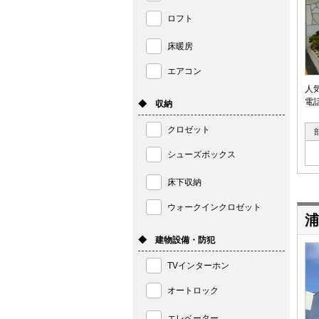
ロフト
床暖房
エアコン
人
電
◆ 収納
クロゼット
シューズボックス
床下収納
ウォークインクロゼット
浦
◆ 建物設備・防犯
TVインターホン
オートロック
エレベーター