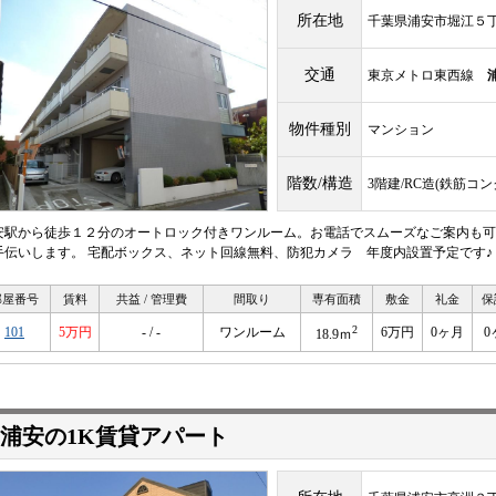
所在地
千葉県浦安市堀江５
交通
東京メトロ東西線
物件種別
マンション
階数/構造
3階建/RC造(鉄筋コ
安駅から徒歩１２分のオートロック付きワンルーム。お電話でスムーズなご案内も可
手伝いします。 宅配ボックス、ネット回線無料、防犯カメラ 年度内設置予定です♪
部屋番号
賃料
共益 / 管理費
間取り
専有面積
敷金
礼金
保
2
101
5万円
- / -
ワンルーム
6万円
0ヶ月
0
18.9ｍ
浦安の1K賃貸アパート