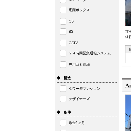
宅配ボックス
CS
BS
猫
経
CATV
２４時間緊急通報システム
専用ゴミ置場
◆ 構造
A
タワー型マンション
デザイナーズ
◆ 条件
敷金1ヶ月