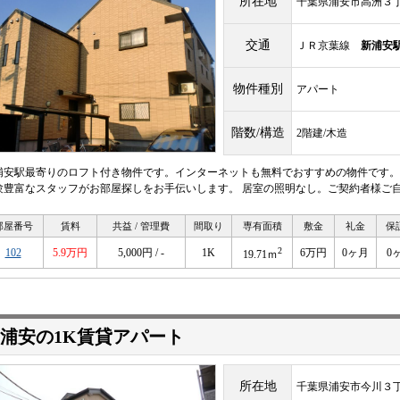
所在地
千葉県浦安市高洲３
交通
ＪＲ京葉線
新浦安
物件種別
アパート
階数/構造
2階建/木造
浦安駅最寄りのロフト付き物件です。インターネットも無料でおすすめの物件です。
験豊富なスタッフがお部屋探しをお手伝いします。 居室の照明なし。ご契約者様ご
部屋番号
賃料
共益 / 管理費
間取り
専有面積
敷金
礼金
保
2
102
5.9万円
5,000円 / -
1K
6万円
0ヶ月
0
19.71ｍ
浦安の1K賃貸アパート
所在地
千葉県浦安市今川３