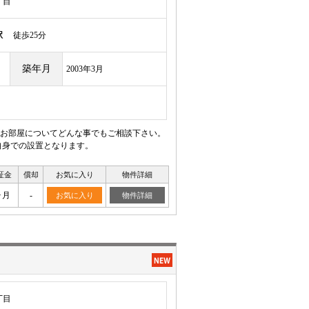
丁目
駅
徒歩25分
築年月
2003年3月
お部屋についてどんな事でもご相談下さい。
自身での設置となります。
証金
償却
お気に入り
物件詳細
ヶ月
-
お気に入り
物件詳細
丁目