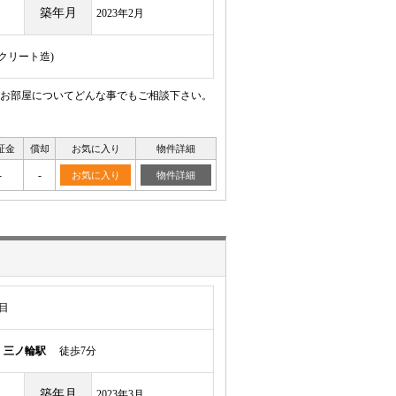
築年月
2023年2月
ンクリート造)
。お部屋についてどんな事でもご相談下さい。
証金
償却
お気に入り
物件詳細
-
-
お気に入り
物件詳細
目
線
三ノ輪駅
徒歩7分
築年月
2023年3月