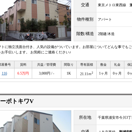
交通
東京メトロ東西線
物件種別
アパート
階数/構造
2階建/木造
フトに独立洗面台付き、人気の設備がついています。お部屋についてどんな事でもご
をお手伝いします。 お気軽にご連絡ください♪
部屋番号
賃料
共益 / 管理費
間取り
専有面積
敷金
礼金
保
2
116
6.5万円
3,000円 / -
1K
1ヶ月
0ヶ月
0
21.11ｍ
ーポトキワV
所在地
千葉県浦安市今川3丁
交通