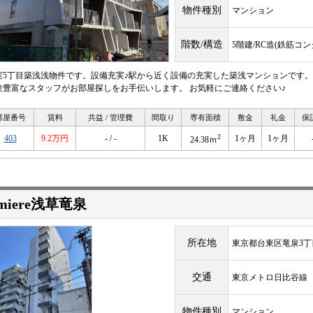
物件種別
マンション
階数/構造
5階建/RC造(鉄筋コ
実5丁目築浅浅物件です。設備充実♪駅から近く設備の充実した築浅マンションです
験豊富なスタッフがお部屋探しをお手伝いします。 お気軽にご連絡ください♪
部屋番号
賃料
共益 / 管理費
間取り
専有面積
敷金
礼金
保
2
403
9.2万円
- / -
1K
1ヶ月
1ヶ月
24.38ｍ
miere浅草竜泉
所在地
東京都台東区竜泉3丁
交通
東京メトロ日比谷
物件種別
マンション