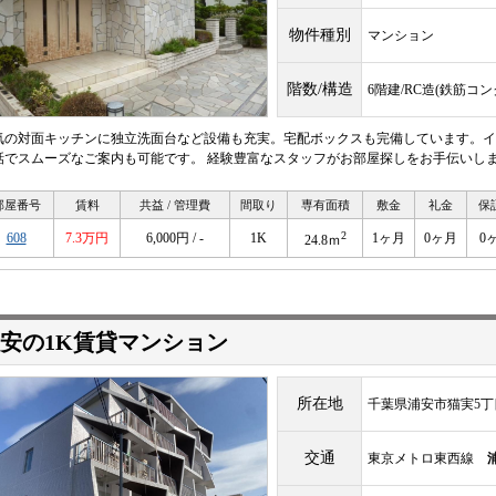
物件種別
マンション
階数/構造
6階建/RC造(鉄筋コ
気の対面キッチンに独立洗面台など設備も充実。宅配ボックスも完備しています。イ
話でスムーズなご案内も可能です。 経験豊富なスタッフがお部屋探しをお手伝いし
部屋番号
賃料
共益 / 管理費
間取り
専有面積
敷金
礼金
保
2
608
7.3万円
6,000円 / -
1K
1ヶ月
0ヶ月
0
24.8ｍ
安の1K賃貸マンション
所在地
千葉県浦安市猫実5丁
交通
東京メトロ東西線