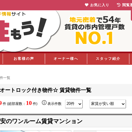
お気に入り
閲覧
お客様の声
オーナー様へ
スタッフ紹介
物件一覧
オートロック付き物件☆ 賃貸物件一覧
9
10
件 (総部屋数：
件)
表示件数
安のワンルーム賃貸マンション