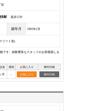
丁目
浦安駅
徒歩12分
築年月
1992年2月
ンクリート造)
能です。経験豊富なスタッフがお部屋探しを
証金
償却
お気に入り
物件詳細
ヶ月
-
お気に入り
物件詳細