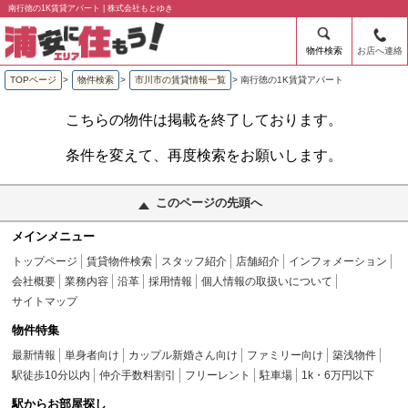
南行徳の1K賃貸アパート | 株式会社もとゆき
物件検索
お店へ連絡
TOPページ
>
物件検索
>
市川市の賃貸情報一覧
>
南行徳の1K賃貸アパート
こちらの物件は掲載を終了しております。
条件を変えて、再度検索をお願いします。
このページの先頭へ
メインメニュー
トップページ
賃貸物件検索
スタッフ紹介
店舗紹介
インフォメーション
会社概要
業務内容
沿革
採用情報
個人情報の取扱いについて
サイトマップ
物件特集
最新情報
単身者向け
カップル新婚さん向け
ファミリー向け
築浅物件
駅徒歩10分以内
仲介手数料割引
フリーレント
駐車場
1k・6万円以下
駅からお部屋探し