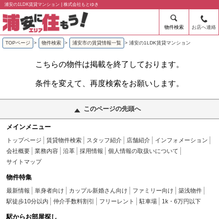
浦安の1LDK賃貸マンション | 株式会社もとゆき
物件検索
お店へ連絡
TOPページ
>
物件検索
>
浦安市の賃貸情報一覧
>
浦安の1LDK賃貸マンション
こちらの物件は掲載を終了しております。
条件を変えて、再度検索をお願いします。
このページの先頭へ
メインメニュー
トップページ
賃貸物件検索
スタッフ紹介
店舗紹介
インフォメーション
会社概要
業務内容
沿革
採用情報
個人情報の取扱いについて
サイトマップ
物件特集
最新情報
単身者向け
カップル新婚さん向け
ファミリー向け
築浅物件
駅徒歩10分以内
仲介手数料割引
フリーレント
駐車場
1k・6万円以下
駅からお部屋探し