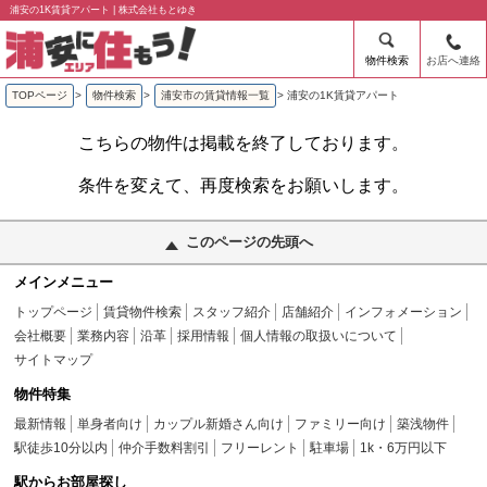
浦安の1K賃貸アパート | 株式会社もとゆき
物件検索
お店へ連絡
TOPページ
>
物件検索
>
浦安市の賃貸情報一覧
>
浦安の1K賃貸アパート
こちらの物件は掲載を終了しております。
条件を変えて、再度検索をお願いします。
このページの先頭へ
メインメニュー
トップページ
賃貸物件検索
スタッフ紹介
店舗紹介
インフォメーション
会社概要
業務内容
沿革
採用情報
個人情報の取扱いについて
サイトマップ
物件特集
最新情報
単身者向け
カップル新婚さん向け
ファミリー向け
築浅物件
駅徒歩10分以内
仲介手数料割引
フリーレント
駐車場
1k・6万円以下
駅からお部屋探し