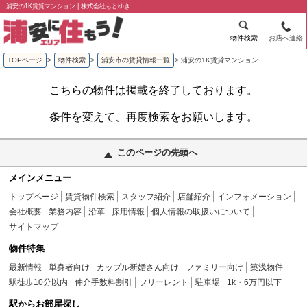
浦安の1K賃貸マンション | 株式会社もとゆき
物件検索
お店へ連絡
TOPページ
>
物件検索
>
浦安市の賃貸情報一覧
>
浦安の1K賃貸マンション
こちらの物件は掲載を終了しております。
条件を変えて、再度検索をお願いします。
このページの先頭へ
メインメニュー
トップページ
賃貸物件検索
スタッフ紹介
店舗紹介
インフォメーション
会社概要
業務内容
沿革
採用情報
個人情報の取扱いについて
サイトマップ
物件特集
最新情報
単身者向け
カップル新婚さん向け
ファミリー向け
築浅物件
駅徒歩10分以内
仲介手数料割引
フリーレント
駐車場
1k・6万円以下
駅からお部屋探し