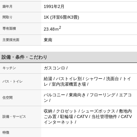
1991年2月
築年月
1K (洋室6畳/K3畳)
間取り
2
23.48ｍ
専有面積
東南
主要採光面
設備・条件・こだわり
ガスコンロ /
キッチン
給湯 / バストイレ別 / シャワー / 洗面台 / トイ
バス・トイレ
レ / 室内洗濯機置き場 /
バルコニー / 東南向き / フローリング / エアコ
住空間
ン /
収納 / クロゼット / シューズボックス / 敷地内
ごみ置 / 駐輪場 / CATV / 当社管理物件 / CATV
設備・サービス
インターネット /
特徴