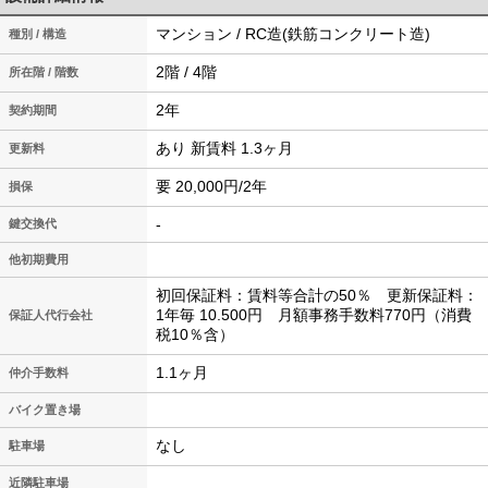
マンション / RC造(鉄筋コンクリート造)
種別 / 構造
2階 / 4階
所在階 / 階数
2年
契約期間
あり 新賃料 1.3ヶ月
更新料
要 20,000円/2年
損保
-
鍵交換代
他初期費用
初回保証料：賃料等合計の50％ 更新保証料：
1年毎 10.500円 月額事務手数料770円（消費
保証人代行会社
税10％含）
1.1ヶ月
仲介手数料
バイク置き場
なし
駐車場
近隣駐車場