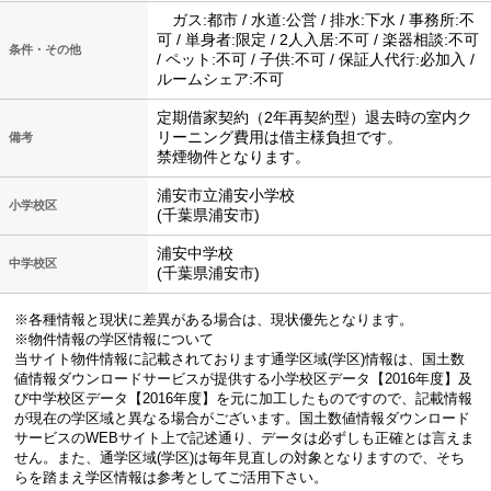
ガス:都市 / 水道:公営 / 排水:下水 / 事務所:不
可 / 単身者:限定 / 2人入居:不可 / 楽器相談:不可
条件・その他
/ ペット:不可 / 子供:不可 / 保証人代行:必加入 /
ルームシェア:不可
定期借家契約（2年再契約型）退去時の室内ク
リーニング費用は借主様負担です。
備考
禁煙物件となります。
浦安市立浦安小学校
小学校区
(千葉県浦安市)
浦安中学校
中学校区
(千葉県浦安市)
※各種情報と現状に差異がある場合は、現状優先となります。
※物件情報の学区情報について
当サイト物件情報に記載されております通学区域(学区)情報は、国土数
値情報ダウンロードサービスが提供する小学校区データ【2016年度】及
び中学校区データ【2016年度】を元に加工したものですので、記載情報
が現在の学区域と異なる場合がございます。国土数値情報ダウンロード
サービスのWEBサイト上で記述通り、データは必ずしも正確とは言えま
せん。また、通学区域(学区)は毎年見直しの対象となりますので、そち
らを踏まえ学区情報は参考としてご活用下さい。